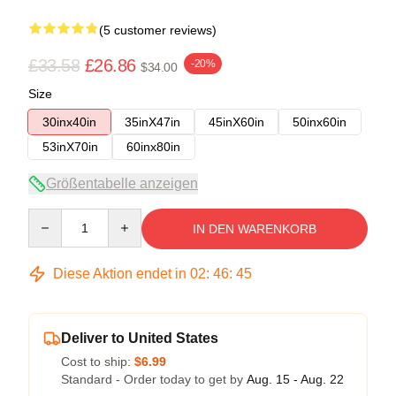
(5 customer reviews)
£33.58
£26.86
-20%
$34.00
Size
30inx40in
35inX47in
45inX60in
50inx60in
53inX70in
60inx80in
Größentabelle anzeigen
Quantity
IN DEN WARENKORB
Diese Aktion endet in
02
:
46
:
45
Deliver to United States
Cost to ship:
$6.99
Standard - Order today to get by
Aug. 15 - Aug. 22