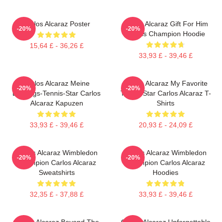
Carlos Alcaraz Poster
Carlos Alcaraz Gift For Him
-20%
-20%
Tennis Champion Hoodie
15,64 £ - 36,26 £
33,93 £ - 39,46 £
Carlos Alcaraz Meine
Carlos Alcaraz My Favorite
-20%
-20%
Lieblings-Tennis-Star Carlos
Tennis Star Carlos Alcaraz T-
Alcaraz Kapuzen
Shirts
33,93 £ - 39,46 £
20,93 £ - 24,09 £
Carlos Alcaraz Wimbledon
Carlos Alcaraz Wimbledon
-20%
-20%
Champion Carlos Alcaraz
Champion Carlos Alcaraz
Sweatshirts
Hoodies
32,35 £ - 37,88 £
33,93 £ - 39,46 £
Carlos Alcaraz Beyond The
Carlos Alcaraz Unforgettable