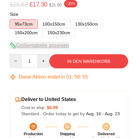
£21.63
£17.30
-20%
$21.90
Size
95x73cm
100x150cm
130x150cm
150x200cm
150x230cm
Größentabelle anzeigen
Quantity
IN DEN WARENKORB
Diese Aktion endet in
01
:
59
:
54
Deliver to United States
Cost to ship:
$6.99
Standard - Order today to get by
Aug. 16 - Aug. 23
Production
Shipping
Delivered