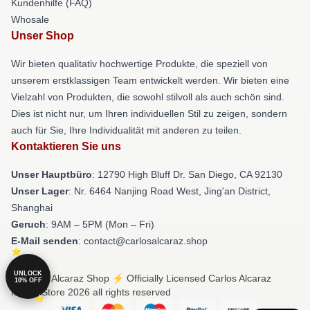
Kundenhilfe (FAQ)
Whosale
Unser Shop
Wir bieten qualitativ hochwertige Produkte, die speziell von
unserem erstklassigen Team entwickelt werden. Wir bieten eine
Vielzahl von Produkten, die sowohl stilvoll als auch schön sind.
Dies ist nicht nur, um Ihren individuellen Stil zu zeigen, sondern
auch für Sie, Ihre Individualität mit anderen zu teilen.
Kontaktieren Sie uns
Unser Hauptbüro
: 12790 High Bluff Dr. San Diego, CA 92130
Unser Lager
: Nr. 6464 Nanjing Road West, Jing'an District,
Shanghai
Geruch
: 9AM – 5PM (Mon – Fri)
E-Mail senden
: contact@carlosalcaraz.shop
UNLOCK
© Carlos Alcaraz Shop ⚡️ Officially Licensed Carlos Alcaraz
10% OFF
Merch Store 2026 all rights reserved