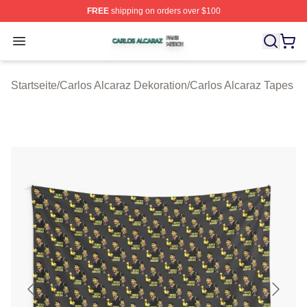
FREE
shipping on orders over $100
Carlos Alcaraz Shop ⚡️ Officially Licensed Carlos Alcar
Open menu
Startseite
/
Carlos Alcaraz Dekoration
/
Carlos Alcaraz Tapes