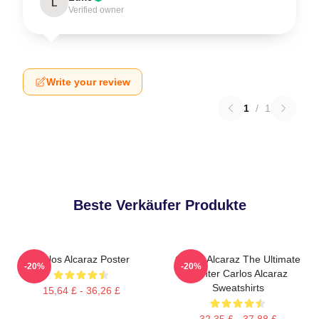
L
Verified owner
Write your review
1
/
1
Beste Verkäufer Produkte
Carlos Alcaraz Poster
Carlos Alcaraz The Ultimate
-20%
-20%
Fighter Carlos Alcaraz
Sweatshirts
15,64 £ - 36,26 £
32,35 £ - 37,88 £