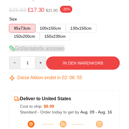
£21.63
£17.30
-20%
$21.90
Size
95x73cm
100x150cm
130x150cm
150x200cm
150x230cm
Größentabelle anzeigen
Quantity
IN DEN WARENKORB
Diese Aktion endet in
02
:
06
:
54
Deliver to United States
Cost to ship:
$6.99
Standard - Order today to get by
Aug. 09 - Aug. 16