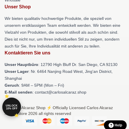
Unser Shop
Wir bieten qualitativ hochwertige Produkte, die speziell von
unserem erstklassigen Team entwickelt werden. Wir bieten eine
Vielzahl von Produkten, die sowohl stilvoll als auch schön sind.
Dies ist nicht nur, um Ihren individuellen Stil zu zeigen, sondern
auch für Sie, Ihre Individualität mit anderen zu teilen.
Kontaktieren Sie uns
Unser Hauptbüro
: 12790 High Bluff Dr. San Diego, CA 92130
Unser Lager
: Nr. 6464 Nanjing Road West, Jing'an District,
Shanghai
Geruch
: 9AM – 5PM (Mon – Fri)
E-Mail senden
: contact@carlosalcaraz.shop
UNLOCK
© Carlos Alcaraz Shop ⚡️ Officially Licensed Carlos Alcaraz
10% OFF
Merch Store 2026 all rights reserved
Help