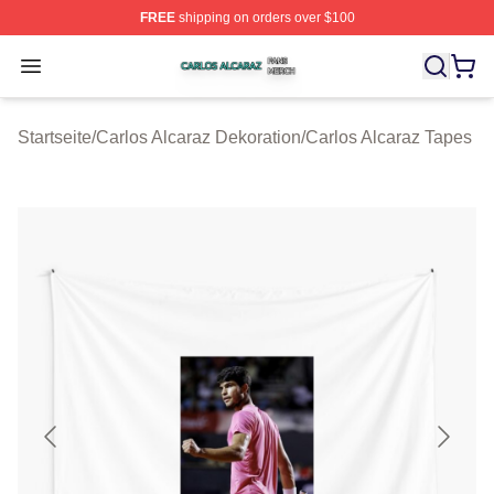
FREE
shipping on orders over $100
Carlos Alcaraz Shop ⚡️ Officially Licensed Carlos Alcar
Open menu
Startseite
/
Carlos Alcaraz Dekoration
/
Carlos Alcaraz Tapes