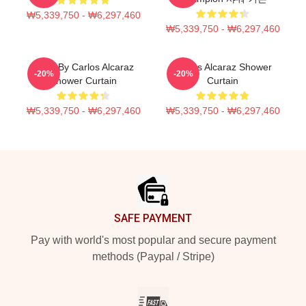
₩5,339,750 - ₩6,297,460
₩5,339,750 - ₩6,297,460
Tenis By Carlos Alcaraz
Carlos Alcaraz Shower
-20%
-20%
Shower Curtain
Curtain
₩5,339,750 - ₩6,297,460
₩5,339,750 - ₩6,297,460
Footer
SAFE PAYMENT
Pay with world's most popular and secure payment
methods (Paypal / Stripe)