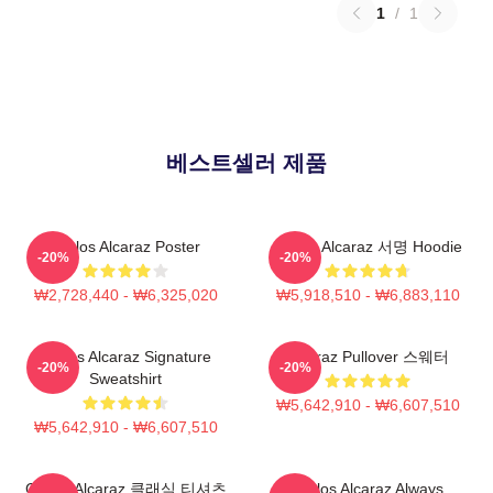
1
/
1
베스트셀러 제품
Carlos Alcaraz Poster
Carlos Alcaraz 서명 Hoodie
-20%
-20%
₩2,728,440 - ₩6,325,020
₩5,918,510 - ₩6,883,110
Carlos Alcaraz Signature
Alcaraz Pullover 스웨터
-20%
-20%
Sweatshirt
₩5,642,910 - ₩6,607,510
₩5,642,910 - ₩6,607,510
Carlos Alcaraz 클래식 티셔츠
Carlos Alcaraz Always