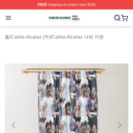
FREE
shipping on orders over $100
Carlos Alcaraz Shop ⚡️ Officially Licensed Carlos Alcar
Open menu
홈
/
Carlos Alcaraz (주)
/
Carlos Alcaraz 샤워 커튼