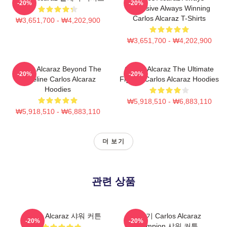
-20%
-20%
Explosive Always Winning
Carlos Alcaraz T-Shirts
₩3,651,700 - ₩4,202,900
₩3,651,700 - ₩4,202,900
Carlos Alcaraz Beyond The
Carlos Alcaraz The Ultimate
-20%
-20%
Baseline Carlos Alcaraz
Fighter Carlos Alcaraz Hoodies
Hoodies
₩5,918,510 - ₩6,883,110
₩5,918,510 - ₩6,883,110
더 보기
관련 상품
Carlos Alcaraz 샤워 커튼
더 보기 Carlos Alcaraz
-20%
-20%
Champion 샤워 커튼