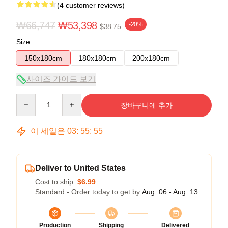
(4 customer reviews)
₩66,747
₩53,398
-20%
$38.75
Size
150x180cm
180x180cm
200x180cm
사이즈 가이드 보기
Quantity
장바구니에 추가
이 세일은
03
:
55
:
54
Deliver to United States
Cost to ship:
$6.99
Standard - Order today to get by
Aug. 06 - Aug. 13
Production
Shipping
Delivered