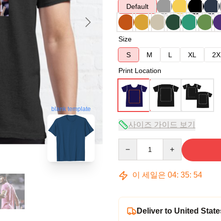
Default
Size
S
M
L
XL
2X
Print Location
blank template
사이즈 가이드 보기
Quantity
이 세일은
04
:
35
:
53
Deliver to United State