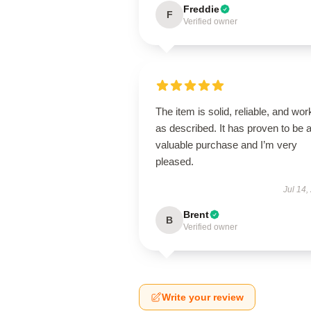
Freddie
F
Verified owner
The item is solid, reliable, and wor
as described. It has proven to be 
valuable purchase and I’m very
pleased.
Jul 14,
Brent
B
Verified owner
Write your review