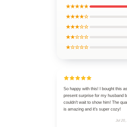
★★★★★
★★★★☆
★★★☆☆
★★☆☆☆
★☆☆☆☆
So happy with this! I bought this a
present surprise for my husband b
couldn’t wait to show him! The qual
is amazing and it’s super cozy!
Jul 20,