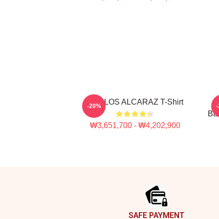
CARLOS ALCARAZ T-Shirt
-20%
Bas
₩3,651,700 - ₩4,202,900
Footer
SAFE PAYMENT