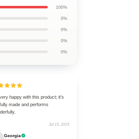
100%
0%
0%
0%
0%
very happy with this product; it’s
lfully made and performs
erfully.
Jul 15, 2025
Georgia