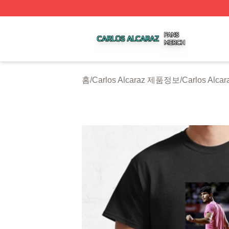
Carlos Alcaraz Shop ⚡️ Officially Licensed Carlos Alcaraz
홈
/
Carlos Alcaraz 제품정보
/
Carlos Alca