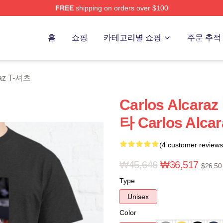
FREE
shipping on orders over $100
 Merch Store
홈
쇼핑
카테고리별 쇼핑
주문 추적
raz T-셔츠
Carlos Alca
타 Carlos Alca
(4 customer reviews
₩45,646
₩36,517
$26.50
Type
Unisex
Color