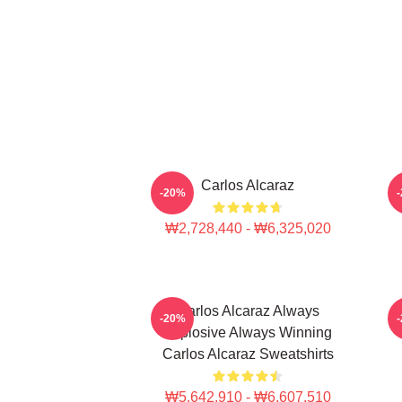
Carlos Alcaraz
C
-20%
₩2,728,440 - ₩6,325,020
Carlos Alcaraz Always
-20%
Explosive Always Winning
Carlos Alcaraz Sweatshirts
₩5,642,910 - ₩6,607,510