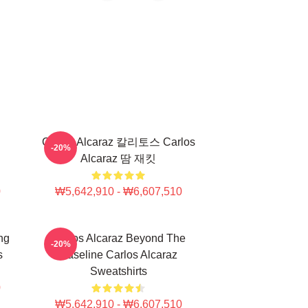
Carlos Alcaraz 칼리토스 Carlos
-20%
Alcaraz 땀 재킷
0
₩5,642,910 - ₩6,607,510
ng
Carlos Alcaraz Beyond The
-20%
s
Baseline Carlos Alcaraz
Sweatshirts
0
₩5,642,910 - ₩6,607,510