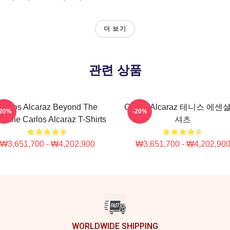
더 보기
관련 상품
Carlos Alcaraz Beyond The
Carlos Alcaraz 테니스 에센
-20%
-20%
eline Carlos Alcaraz T-Shirts
셔츠
₩3,651,700 - ₩4,202,900
₩3,651,700 - ₩4,202,90
WORLDWIDE SHIPPING