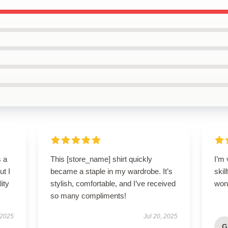
s a
This [store_name] shirt quickly
I’m 
ut I
became a staple in my wardrobe. It’s
skil
ity
stylish, comfortable, and I’ve received
wond
so many compliments!
 2025
Jul 20, 2025
G