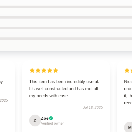
ny
This item has been incredibly useful.
Nic
It’s well-constructed and has met all
orde
my needs with ease.
it, 
 2025
rec
Jul 18, 2025
Zoe
Z
Verified owner
M