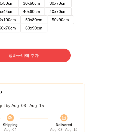
0x50cm
30x60cm
30x70cm
5x44cm
40x60cm
40x70cm
0x100cm
50x80cm
50x90cm
60x70cm
60x90cm
장바구니에 추가
s
get by
Aug. 08 - Aug. 15
Shipping
Delivered
Aug. 04
Aug. 08 - Aug. 15