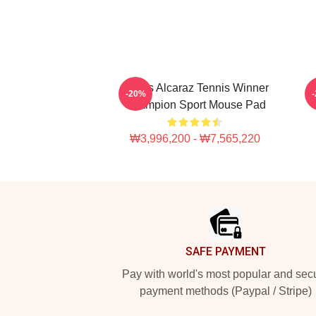
Carlos Alcaraz Tennis Winner
T
-20%
Champion Sport Mouse Pad
₩3,996,200 - ₩7,565,220
Footer
SAFE PAYMENT
Pay with world's most popular and sec
payment methods (Paypal / Stripe)