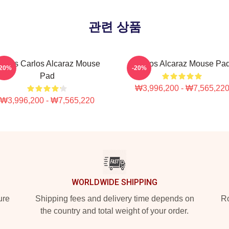
관련 상품
ennis Carlos Alcaraz Mouse
Carlos Alcaraz Mouse Pa
-20%
-20%
Pad
₩3,996,200 - ₩7,565,22
₩3,996,200 - ₩7,565,220
WORLDWIDE SHIPPING
ure
Shipping fees and delivery time depends on
Ro
the country and total weight of your order.