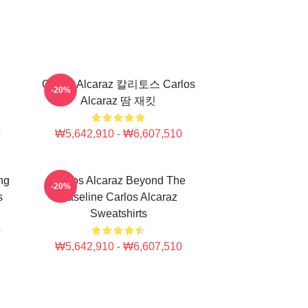
Carlos Alcaraz 칼리토스 Carlos
-20%
Alcaraz 땀 재킷
0
₩5,642,910 - ₩6,607,510
ng
Carlos Alcaraz Beyond The
-20%
s
Baseline Carlos Alcaraz
Sweatshirts
0
₩5,642,910 - ₩6,607,510