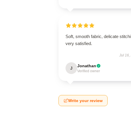
Soft, smooth fabric, delicate stitch
very satisfied.
Jul 16,
Jonathan
J
Verified owner
Write your review