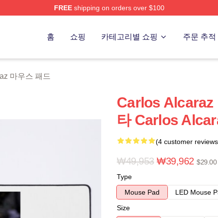
FREE
shipping on orders over $100
 Merch Store
홈
쇼핑
카테고리별 쇼핑
주문 추적
caraz 마우스 패드
Carlos Alca
타 Carlos Alc
(4 customer reviews
₩49,953
₩39,962
$29.00
Type
Mouse Pad
LED Mouse P
Size