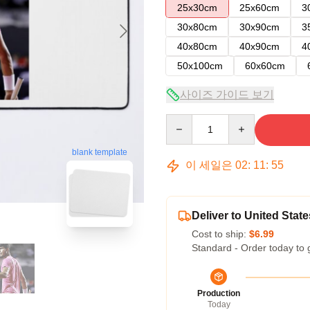
25x30cm
25x60cm
3
30x80cm
30x90cm
3
40x80cm
40x90cm
4
50x100cm
60x60cm
사이즈 가이드 보기
Quantity
blank template
이 세일은
02
:
11
:
54
Deliver to United State
Cost to ship:
$6.99
Standard - Order today to 
Production
Today