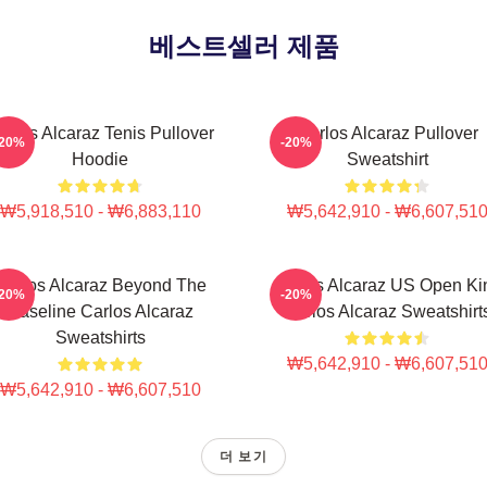
베스트셀러 제품
arlos Alcaraz Tenis Pullover
Carlos Alcaraz Pullover
-20%
-20%
Hoodie
Sweatshirt
₩5,918,510 - ₩6,883,110
₩5,642,910 - ₩6,607,51
Carlos Alcaraz Beyond The
Carlos Alcaraz US Open Ki
-20%
-20%
Baseline Carlos Alcaraz
Carlos Alcaraz Sweatshirt
Sweatshirts
₩5,642,910 - ₩6,607,51
₩5,642,910 - ₩6,607,510
더 보기