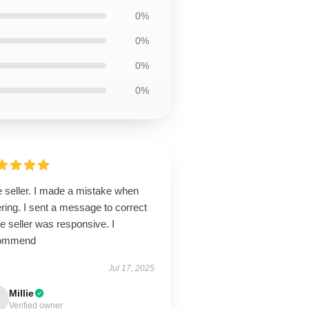
0%
0%
0%
0%
e seller. I made a mistake when
ring. I sent a message to correct
the seller was responsive. I
ommend
Jul 17, 2025
Millie
Verified owner