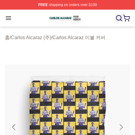
FREE
shipping on orders over $100
Carlos Alcaraz Shop ⚡️ Officially Licensed Carlos Alcar
Open menu
홈
/
Carlos Alcaraz (주)
/
Carlos Alcaraz 이불 커버