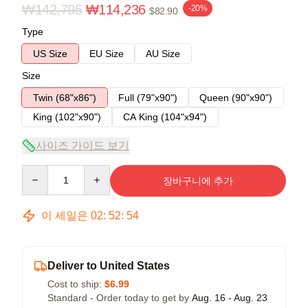
₩142,795
₩114,236
-20%
$82.90
Type
US Size
EU Size
AU Size
Size
Twin (68"x86")
Full (79"x90")
Queen (90"x90")
King (102"x90")
CA King (104"x94")
사이즈 가이드 보기
Quantity
장바구니에 추가
이 세일은
02
:
52
:
54
Deliver to United States
Cost to ship:
$6.99
Standard - Order today to get by
Aug. 16 - Aug. 23