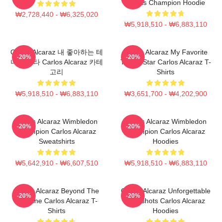
Tennis Champion Hoodie
₩2,728,440 - ₩6,325,020
₩5,918,510 - ₩6,883,110
Carlos Alcaraz 내 좋아하는 테
Carlos Alcaraz My Favorite
-20%
-20%
니스 스타 Carlos Alcaraz 카테
Tennis Star Carlos Alcaraz T-
고리
Shirts
₩5,918,510 - ₩6,883,110
₩3,651,700 - ₩4,202,900
Carlos Alcaraz Wimbledon
Carlos Alcaraz Wimbledon
-20%
-20%
Champion Carlos Alcaraz
Champion Carlos Alcaraz
Sweatshirts
Hoodies
₩5,642,910 - ₩6,607,510
₩5,918,510 - ₩6,883,110
Carlos Alcaraz Beyond The
Carlos Alcaraz Unforgettable
-20%
-20%
Baseline Carlos Alcaraz T-
Dropshots Carlos Alcaraz
Shirts
Hoodies