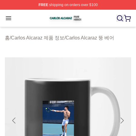
FREE
shipping on orders over $100
Carlos Alcaraz Shop ⚡️ Officially Licensed Carlos Alcar
Open menu
홈
/
Carlos Alcaraz 제품 정보
/
Carlos Alcaraz 뚱 베어