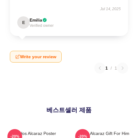
Jul 14, 2025
Emilia
E
Verified owner
Write your review
1
/
1
베스트셀러 제품
Carlos Alcaraz Poster
Carlos Alcaraz Gift For Him
-20%
-20%