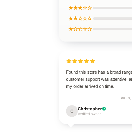
★★★☆☆
★★☆☆☆
★☆☆☆☆
Found this store has a broad rang
customer support was attentive, a
my order arrived on time.
Jul 19,
Christopher
C
Verified owner