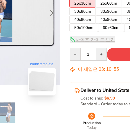
25x30cm
25x60cm
3
30x80cm
30x90cm
3
40x80cm
40x90cm
4
50x100cm
60x60cm
사이즈 가이드 보기
Quantity
blank template
이 세일은
03
:
10
:
54
Deliver to United State
Cost to ship:
$6.99
Standard - Order today to 
Production
Today