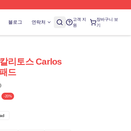
고객 지
장바구니 보
블로그
연락처
원
기
az 칼리토스 Carlos
 패드
)
-20%
ad