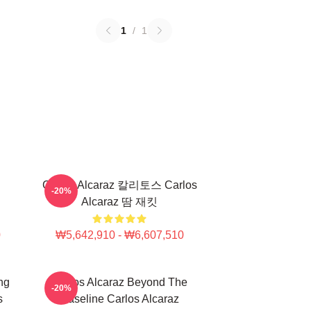
1
/
1
Carlos Alcaraz 칼리토스 Carlos
-20%
Alcaraz 땀 재킷
0
₩5,642,910 - ₩6,607,510
ng
Carlos Alcaraz Beyond The
-20%
s
Baseline Carlos Alcaraz