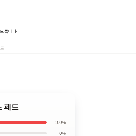
도 모릅니다
패드
,
우스 패드
100%
0%