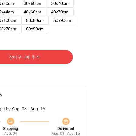
0x50cm
30x60cm
30x70cm
5x44cm
40x60cm
40x70cm
0x100cm
50x80cm
50x90cm
60x70cm
60x90cm
장바구니에 추가
s
get by
Aug. 08 - Aug. 15
Shipping
Delivered
Aug. 04
Aug. 08 - Aug. 15