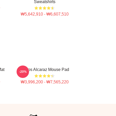
Sweatshirts
0
₩5,642,910 - ₩6,607,510
Mat
Carlos Alcaraz Mouse Pad
-20%
0
₩3,996,200 - ₩7,565,220