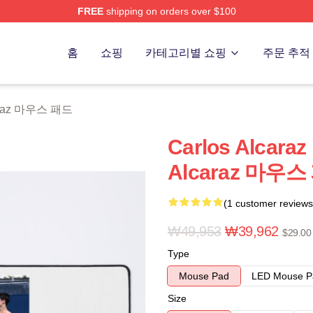
FREE
shipping on orders over $100
 Merch Store
홈
쇼핑
카테고리별 쇼핑
주문 추적
caraz 마우스 패드
Carlos Alcar
Alcaraz 마우스
(1 customer reviews
₩49,953
₩39,962
$29.00
Type
Mouse Pad
LED Mouse P
Size