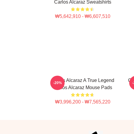
Carlos Alcaraz Sweatshirts
₩5,642,910 - ₩6,607,510
Carlos Alcaraz A True Legend
Ca
-20%
Carlos Alcaraz Mouse Pads
₩3,996,200 - ₩7,565,220
Footer