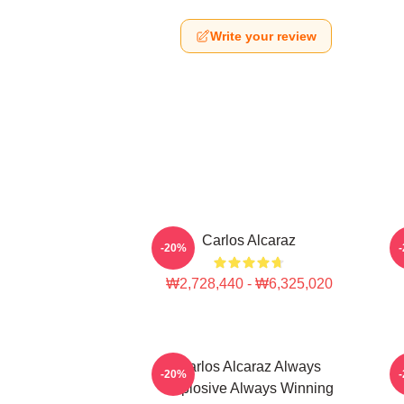
Write your review
Carlos Alcaraz
C
-20%
₩2,728,440 - ₩6,325,020
Carlos Alcaraz Always
-20%
Explosive Always Winning