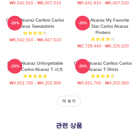
₩5,642,910 - ₩6,607,510
₩5,642,910 - ₩6,607,510
Carlos Alcaraz Carlitos Carlos
Carlos Alcaraz My Favorite
-20%
-20%
Alcaraz Sweatshirts
Tennis Star Carlos Alcaraz
Posters
₩5,642,910 - ₩6,607,510
₩2,728,440 - ₩6,325,020
Carlos Alcaraz Unforgettable
Carlos Alcaraz Carlitos Carlos
-20%
-20%
드롭샷 Carlos Alcaraz T-셔츠
Alcaraz T-Shirts
₩3,651,700 - ₩4,202,900
₩3,651,700 - ₩4,202,900
더 보기
관련 상품