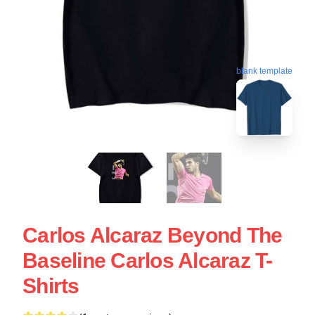
blank template
Carlos Alcaraz Beyond The
Baseline Carlos Alcaraz T-
Shirts