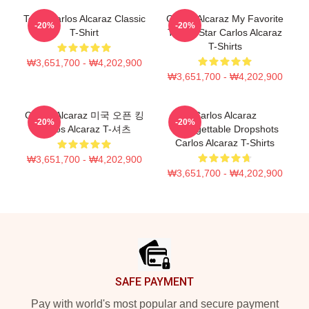
Tenis Carlos Alcaraz Classic
Carlos Alcaraz My Favorite
-20%
-20%
T-Shirt
Tennis Star Carlos Alcaraz
T-Shirts
₩3,651,700 - ₩4,202,900
₩3,651,700 - ₩4,202,900
Carlos Alcaraz 미국 오픈 킹
Carlos Alcaraz
-20%
-20%
Carlos Alcaraz T-셔츠
Unforgettable Dropshots
Carlos Alcaraz T-Shirts
₩3,651,700 - ₩4,202,900
₩3,651,700 - ₩4,202,900
Footer
SAFE PAYMENT
Pay with world's most popular and secure payment