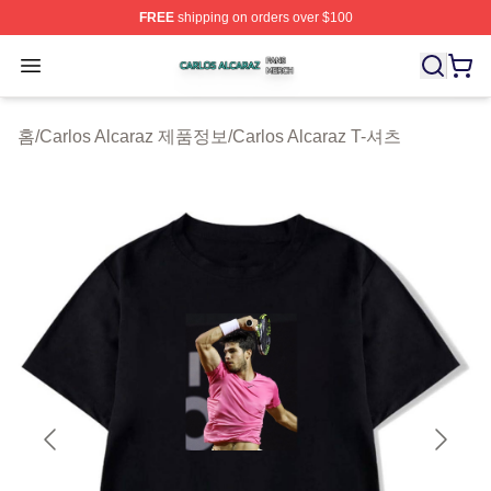
FREE
shipping on orders over $100
Carlos Alcaraz Shop ⚡️ Officially Licensed Carlos Alcar
Open menu
홈
/
Carlos Alcaraz 제품정보
/
Carlos Alcaraz T-셔츠