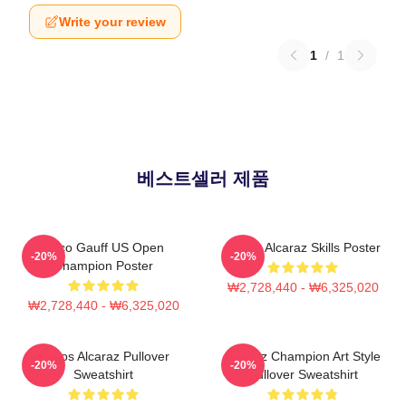
Write your review
1
/
1
베스트셀러 제품
Coco Gauff US Open
Carlos Alcaraz Skills Poster
-20%
-20%
Champion Poster
₩2,728,440 - ₩6,325,020
₩2,728,440 - ₩6,325,020
Carlos Alcaraz Pullover
Alcaraz Champion Art Style
-20%
-20%
Sweatshirt
Pullover Sweatshirt