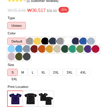
(1 customer reviews)
₩45,646
₩36,517
-20%
$26.50
Type
Unisex
Color
Default
Size
S
M
L
XL
2XL
3XL
4XL
5XL
Print Location