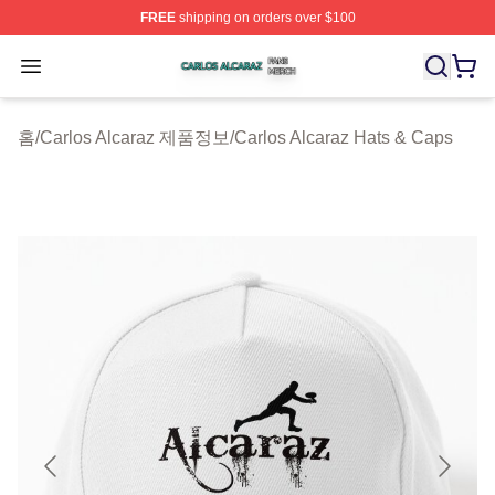
FREE
shipping on orders over $100
Carlos Alcaraz Shop ⚡️ Officially Licensed Carlos Alcar
Open menu
홈
/
Carlos Alcaraz 제품정보
/
Carlos Alcaraz Hats & Caps