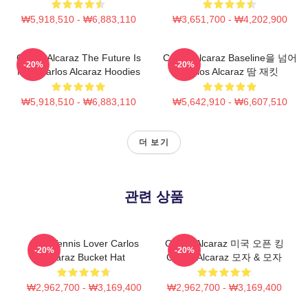
₩5,918,510 - ₩6,883,110
₩3,651,700 - ₩4,202,900
Carlos Alcaraz The Future Is
Carlos Alcaraz Baseline을 넘어
-20%
-20%
Now Carlos Alcaraz Hoodies
Carlos Alcaraz 땀 재킷
₩5,918,510 - ₩6,883,110
₩5,642,910 - ₩6,607,510
더 보기
관련 상품
Girls Tennis Lover Carlos
Carlos Alcaraz 미국 오픈 킹
-20%
-20%
Alcaraz Bucket Hat
Carlos Alcaraz 모자 & 모자
₩2,962,700 - ₩3,169,400
₩2,962,700 - ₩3,169,400