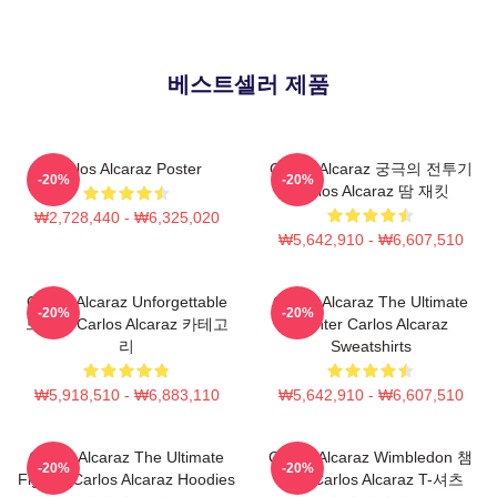
베스트셀러 제품
Carlos Alcaraz Poster
Carlos Alcaraz 궁극의 전투기
-20%
-20%
Carlos Alcaraz 땀 재킷
₩2,728,440 - ₩6,325,020
₩5,642,910 - ₩6,607,510
Carlos Alcaraz Unforgettable
Carlos Alcaraz The Ultimate
-20%
-20%
드롭샷 Carlos Alcaraz 카테고
Fighter Carlos Alcaraz
리
Sweatshirts
₩5,918,510 - ₩6,883,110
₩5,642,910 - ₩6,607,510
Carlos Alcaraz The Ultimate
Carlos Alcaraz Wimbledon 챔
-20%
-20%
Fighter Carlos Alcaraz Hoodies
피언 Carlos Alcaraz T-셔츠