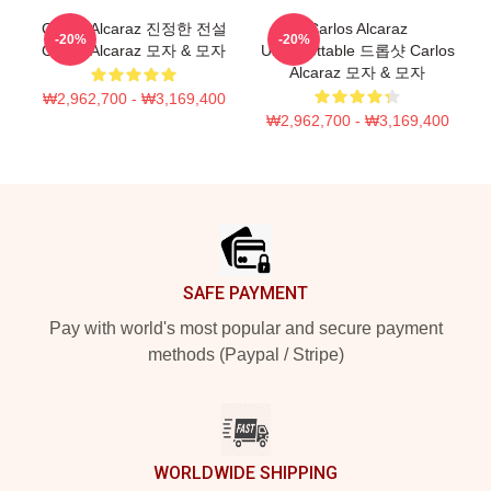
Carlos Alcaraz 진정한 전설
Carlos Alcaraz
-20%
-20%
Carlos Alcaraz 모자 & 모자
Unforgettable 드롭샷 Carlos
Alcaraz 모자 & 모자
₩2,962,700 - ₩3,169,400
₩2,962,700 - ₩3,169,400
Footer
SAFE PAYMENT
Pay with world's most popular and secure payment
methods (Paypal / Stripe)
WORLDWIDE SHIPPING