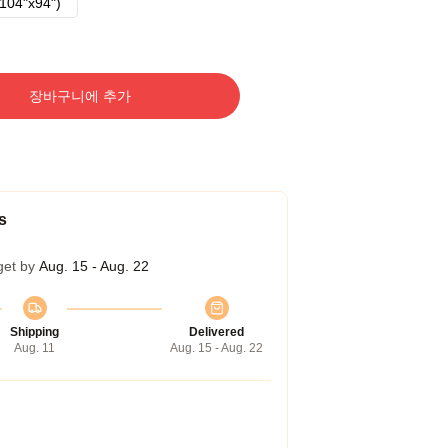
104"x94")
장바구니에 추가
s
get by
Aug. 15 - Aug. 22
Shipping
Delivered
Aug. 11
Aug. 15 - Aug. 22