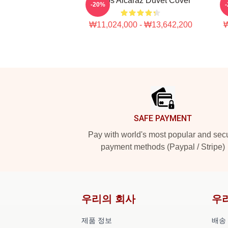
Carlos Alcaraz Duvet Cover
-20%
₩11,024,000 - ₩13,642,200
₩
Footer
SAFE PAYMENT
Pay with world's most popular and sec
payment methods (Paypal / Stripe)
우리의 회사
우
제품 정보
배송