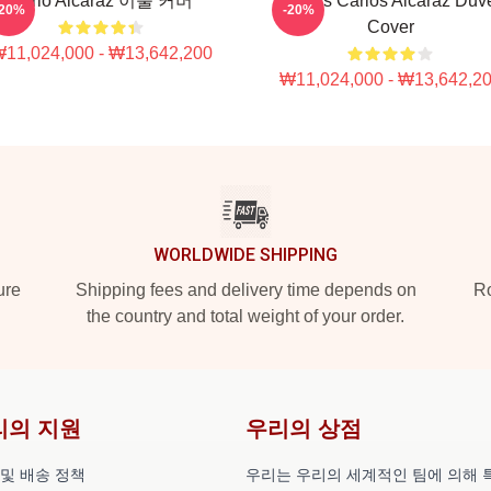
Carlo Alcaraz 이불 커버
Tennis Carlos Alcaraz Duv
-20%
-20%
Cover
11,024,000 - ₩13,642,200
₩11,024,000 - ₩13,642,2
WORLDWIDE SHIPPING
ure
Shipping fees and delivery time depends on
Ro
the country and total weight of your order.
리의 지원
우리의 상점
 및 배송 정책
우리는 우리의 세계적인 팀에 의해 