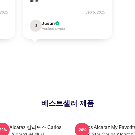
time.
 2025
Sep 6, 2025
Justin
J
Verified owner
베스트셀러 제품
rlos Alcaraz 칼리토스 Carlos
Carlos Alcaraz My Favorit
-20%
-20%
Alcaraz 땀 재킷
Tennis Star Carlos Alcaraz 