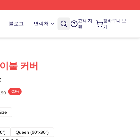
고객 지
장바구니 보
블로그
연락처
원
기
az 이불 커버
)
-20%
.90
Size
0")
Queen (90"x90")