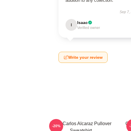
addition to any collection.
Sep 7,
Isaac
I
Verified owner
Write your review
Tenis Carlos Alcaraz Pullover
Ca
-20%
Sweatshirt