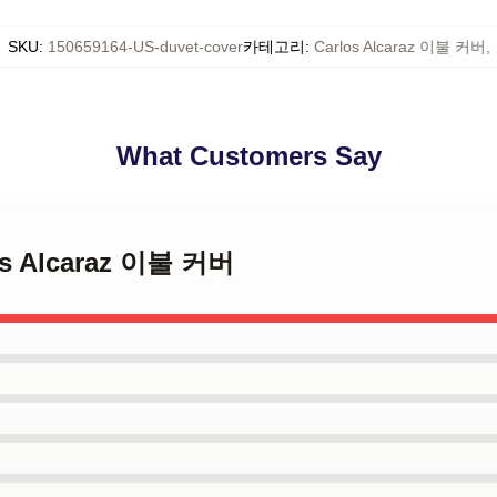
SKU
:
150659164-US-duvet-cover
카테고리
:
Carlos Alcaraz 이불 커버
,
What Customers Say
los Alcaraz 이불 커버