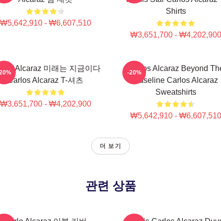
Shirts
₩5,642,910 - ₩6,607,510
₩3,651,700 - ₩4,202,90
rlos Alcaraz 미래는 지금이다
Carlos Alcaraz Beyond Th
-20%
-20%
Carlos Alcaraz T-셔츠
Baseline Carlos Alcaraz
Sweatshirts
₩3,651,700 - ₩4,202,900
₩5,642,910 - ₩6,607,51
더 보기
관련 상품