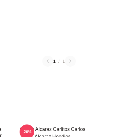
1
/
1
e
Carlos Alcaraz Carlitos Carlos
-20%
T-
Alcaraz Hoodies