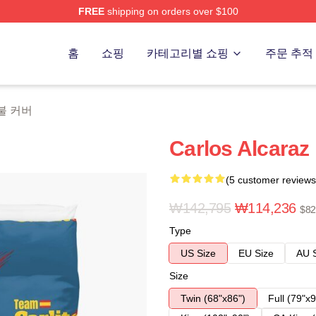
FREE
shipping on orders over $100
 Merch Store
홈
쇼핑
카테고리별 쇼핑
주문 추적
 이불 커버
Carlos Alcar
(5 customer reviews
₩142,795
₩114,236
$82
Type
US Size
EU Size
AU 
Size
Twin (68"x86")
Full (79"x9