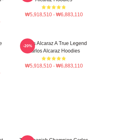
₩5,918,510 - ₩6,883,110
0
e
Carlos Alcaraz A True Legend
-20%
Carlos Alcaraz Hoodies
₩5,918,510 - ₩6,883,110
0