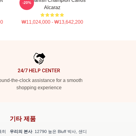
et
The Spanish Champion Carlos
-20%
Alcaraz
00
₩11,024,000 - ₩13,642,200
24/7 HELP CENTER
und-the-clock assistance for a smooth
shopping experience
기타 제품
특히
우리의 본사
: 12790 높은 Bluff 박사, 샌디