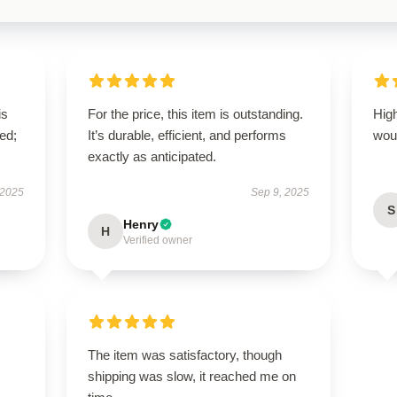
is
For the price, this item is outstanding.
High
ed;
It’s durable, efficient, and performs
wou
exactly as anticipated.
 2025
Sep 9, 2025
S
Henry
H
Verified owner
The item was satisfactory, though
shipping was slow, it reached me on