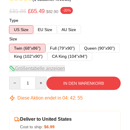
£81.86
£65.49
-20%
$82.90
Type
US Size
EU Size
AU Size
Size
Twin (68"x86")
Full (79"x90")
Queen (90"x90")
King (102"x90")
CA King (104"x94")
Größentabelle anzeigen
Quantity
IN DEN WARENKORB
Diese Aktion endet in
04
:
42
:
54
Deliver to United States
Cost to ship:
$6.99