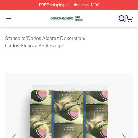
FREE
shipping on orders over $100
Carlos Alcaraz Shop ⚡️ Officially Licensed Carlos Alcar
Open menu
Startseite
/
Carlos Alcaraz Dekoration
/
Carlos Alcaraz Bettbezüge