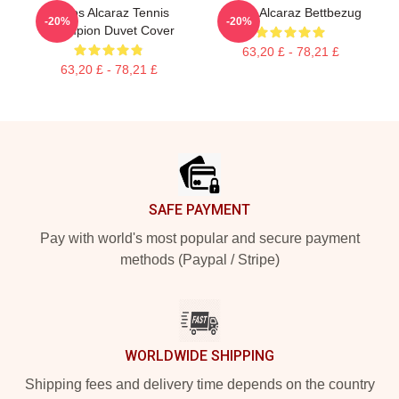
Carlos Alcaraz Tennis
Carlos Alcaraz Bettbezug
-20%
-20%
Champion Duvet Cover
63,20 £ - 78,21 £
63,20 £ - 78,21 £
Footer
SAFE PAYMENT
Pay with world's most popular and secure payment
methods (Paypal / Stripe)
WORLDWIDE SHIPPING
Shipping fees and delivery time depends on the country