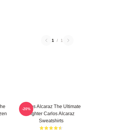
1
/
1
che
Carlos Alcaraz The Ultimate
-20%
zen
Fighter Carlos Alcaraz
Sweatshirts