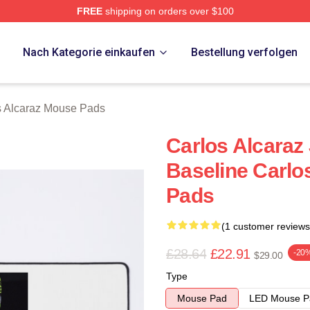
FREE
shipping on orders over $100
 Merch Store
p
Nach Kategorie einkaufen
Bestellung verfolgen
s Alcaraz Mouse Pads
Carlos Alcaraz
Baseline Carlo
Pads
(1 customer reviews
£28.64
£22.91
-20
$29.00
Type
Mouse Pad
LED Mouse P