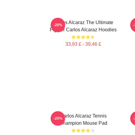
Carlos Alcaraz The Ultimate
-20%
Fighter Carlos Alcaraz Hoodies
C
33,93 £ - 39,46 £
Carlos Alcaraz Tennis
C
-20%
Champion Mouse Pad
C