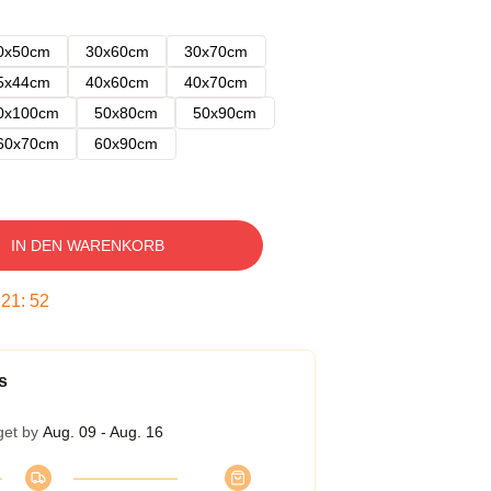
0x50cm
30x60cm
30x70cm
5x44cm
40x60cm
40x70cm
0x100cm
50x80cm
50x90cm
60x70cm
60x90cm
IN DEN WARENKORB
:
21
:
51
s
get by
Aug. 09 - Aug. 16