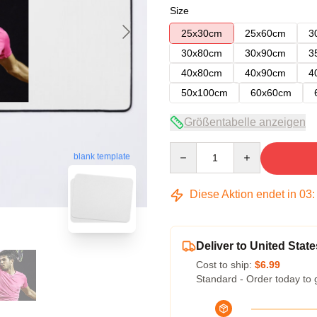
Size
25x30cm
25x60cm
3
30x80cm
30x90cm
3
40x80cm
40x90cm
4
50x100cm
60x60cm
Größentabelle anzeigen
Quantity
blank template
Diese Aktion endet in
03
Deliver to United State
Cost to ship:
$6.99
Standard - Order today to 