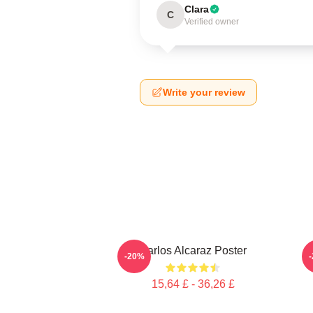
Clara
C
Verified owner
Write your review
Carlos Alcaraz Poster
C
-20%
15,64 £ - 36,26 £