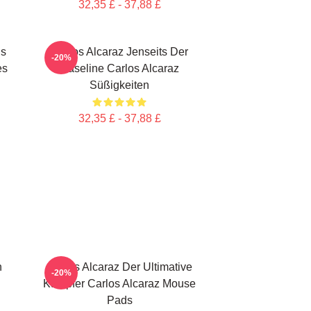
32,35 £ - 37,88 £
Is
Carlos Alcaraz Jenseits Der
-20%
es
Baseline Carlos Alcaraz
Süßigkeiten
32,35 £ - 37,88 £
n
Carlos Alcaraz Der Ultimative
-20%
Kämpfer Carlos Alcaraz Mouse
Pads