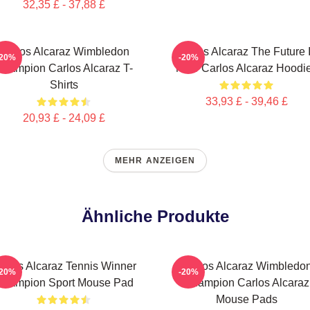
32,35 £ - 37,88 £
Carlos Alcaraz Wimbledon
Carlos Alcaraz The Future 
-20%
-20%
hampion Carlos Alcaraz T-
Now Carlos Alcaraz Hoodi
Shirts
33,93 £ - 39,46 £
20,93 £ - 24,09 £
MEHR ANZEIGEN
Ähnliche Produkte
arlos Alcaraz Tennis Winner
Carlos Alcaraz Wimbledo
-20%
-20%
hampion Sport Mouse Pad
Champion Carlos Alcaraz
Mouse Pads