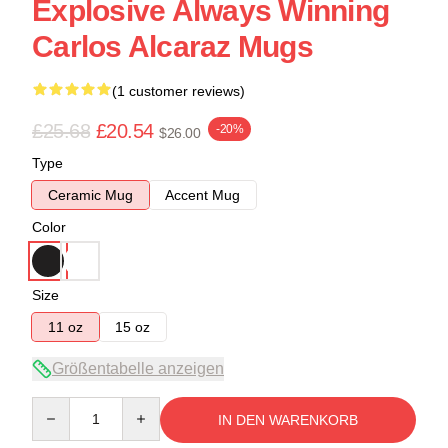
Explosive Always Winning
Carlos Alcaraz Mugs
(1 customer reviews)
£25.68
£20.54
-20%
$26.00
Type
Ceramic Mug
Accent Mug
Color
Size
11 oz
15 oz
Größentabelle anzeigen
Quantity
IN DEN WARENKORB