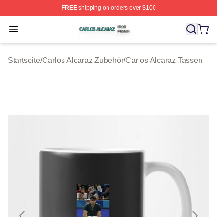
FREE
shipping on orders over $100
Carlos Alcaraz Shop ⚡️ Officially Licensed Carlos Alcar
Open menu
Startseite
/
Carlos Alcaraz Zubehör
/
Carlos Alcaraz Tassen