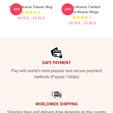
Carlos Alcaraz Classic Mug
Carlos Alcaraz Carlitos
-20%
-20%
Carlos Alcaraz Mugs
19,75 £ - 22,91 £
19,75 £ - 22,91 £
Footer
SAFE PAYMENT
Pay with world's most popular and secure payment
methods (Paypal / Stripe)
WORLDWIDE SHIPPING
Shipping fees and delivery time depends on the country