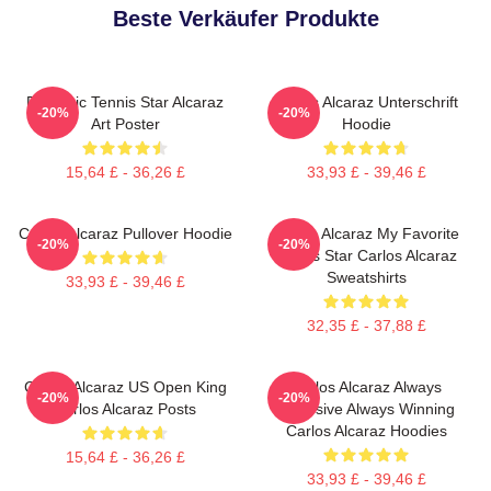
Beste Verkäufer Produkte
Dynamic Tennis Star Alcaraz
Carlos Alcaraz Unterschrift
-20%
-20%
Art Poster
Hoodie
15,64 £ - 36,26 £
33,93 £ - 39,46 £
Carlos Alcaraz Pullover Hoodie
Carlos Alcaraz My Favorite
-20%
-20%
Tennis Star Carlos Alcaraz
Sweatshirts
33,93 £ - 39,46 £
32,35 £ - 37,88 £
Carlos Alcaraz US Open King
Carlos Alcaraz Always
-20%
-20%
Carlos Alcaraz Posts
Explosive Always Winning
Carlos Alcaraz Hoodies
15,64 £ - 36,26 £
33,93 £ - 39,46 £