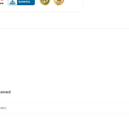
eceived
chen
,