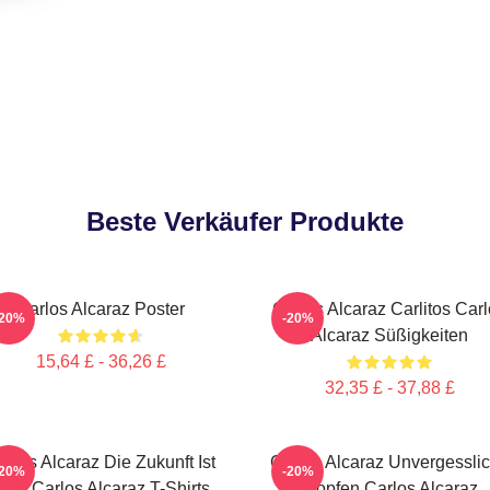
Beste Verkäufer Produkte
Carlos Alcaraz Poster
Carlos Alcaraz Carlitos Car
-20%
-20%
Alcaraz Süßigkeiten
15,64 £ - 36,26 £
32,35 £ - 37,88 £
arlos Alcaraz Die Zukunft Ist
Carlos Alcaraz Unvergessli
-20%
-20%
etzt Carlos Alcaraz T-Shirts
Tropfen Carlos Alcaraz