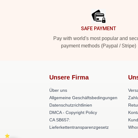
Footer
SAFE PAYMENT
Pay with world's most popular and sec
payment methods (Paypal / Stripe)
Unsere Firma
Uns
Über uns
Versa
Allgemeine Geschäftsbedingungen
Zahl
Datenschutzrichtlinien
Retu
DMCA - Copyright Policy
Kont
CA SB657:
Kund
Lieferkettentransparenzgesetz
Whos