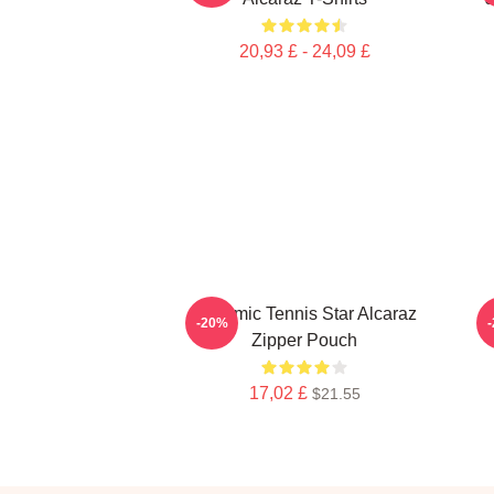
20,93 £ - 24,09 £
Dynamic Tennis Star Alcaraz
C
-20%
Zipper Pouch
17,02 £
$21.55