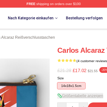
FREE
shipping on orders over $100
 Merch Store
p
Nach Kategorie einkaufen
Bestellung verfolgen
s Alcaraz Reißverschlusstaschen
Carlos Alcaraz
(4 customer reviews
£21.28
£17.02
-20
$21.55
Size
14x18x1.5cm
Größentabelle anzeigen
Quantity