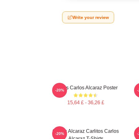
Write your review
Tennis Carlos Alcaraz Poster
-20%
15,64 £ - 36,26 £
Carlos Alcaraz Carlitos Carlos
C
-20%
Alcaraz T-Shirts
J