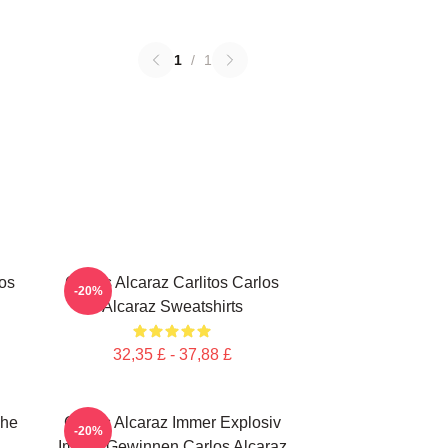
1
/
1
los
Carlos Alcaraz Carlitos Carlos
-20%
Alcaraz Sweatshirts
32,35 £ - 37,88 £
che
Carlos Alcaraz Immer Explosiv
-20%
Immer Gewinnen Carlos Alcaraz