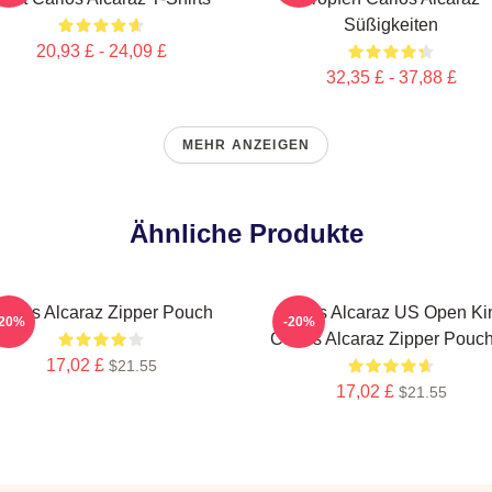
Süßigkeiten
20,93 £ - 24,09 £
32,35 £ - 37,88 £
MEHR ANZEIGEN
Ähnliche Produkte
arlos Alcaraz Zipper Pouch
Carlos Alcaraz US Open Ki
-20%
-20%
Carlos Alcaraz Zipper Pouc
17,02 £
$21.55
17,02 £
$21.55