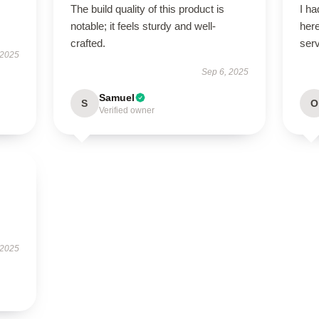
The build quality of this product is
I ha
notable; it feels sturdy and well-
here
crafted.
serv
 2025
Sep 6, 2025
Samuel
S
O
Verified owner
 2025