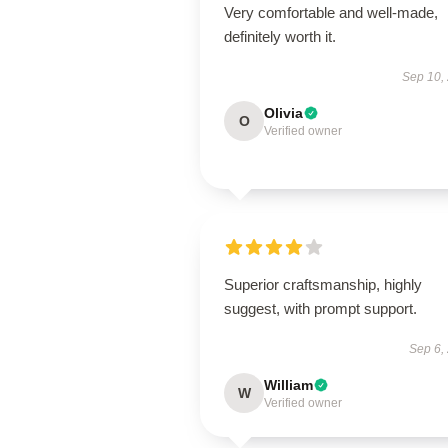
Very comfortable and well-made,
definitely worth it.
Sep 10,
Olivia
O
Verified owner
Superior craftsmanship, highly
suggest, with prompt support.
Sep 6,
William
W
Verified owner