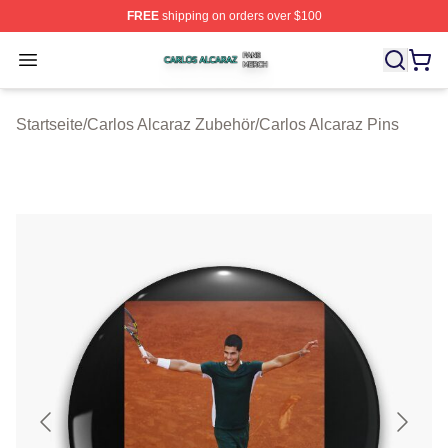
FREE
shipping on orders over $100
Carlos Alcaraz Shop ⚡️ Officially Licensed Carlos Alcar
Open menu
Startseite
/
Carlos Alcaraz Zubehör
/
Carlos Alcaraz Pins