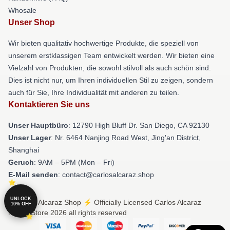
Whosale
Unser Shop
Wir bieten qualitativ hochwertige Produkte, die speziell von
unserem erstklassigen Team entwickelt werden. Wir bieten eine
Vielzahl von Produkten, die sowohl stilvoll als auch schön sind.
Dies ist nicht nur, um Ihren individuellen Stil zu zeigen, sondern
auch für Sie, Ihre Individualität mit anderen zu teilen.
Kontaktieren Sie uns
Unser Hauptbüro
: 12790 High Bluff Dr. San Diego, CA 92130
Unser Lager
: Nr. 6464 Nanjing Road West, Jing'an District,
Shanghai
Geruch
: 9AM – 5PM (Mon – Fri)
E-Mail senden
: contact@carlosalcaraz.shop
UNLOCK
© Carlos Alcaraz Shop ⚡️ Officially Licensed Carlos Alcaraz
10% OFF
Merch Store 2026 all rights reserved