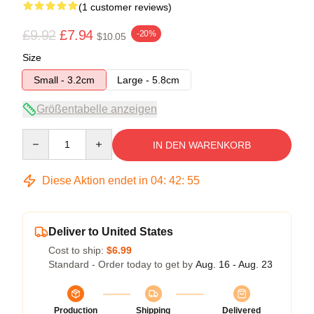
(1 customer reviews)
£9.92
£7.94
-20%
$10.05
Size
Small - 3.2cm
Large - 5.8cm
Größentabelle anzeigen
Quantity
IN DEN WARENKORB
Diese Aktion endet in
04
:
42
:
54
Deliver to United States
Cost to ship:
$6.99
Standard - Order today to get by
Aug. 16 - Aug. 23
Production
Shipping
Delivered