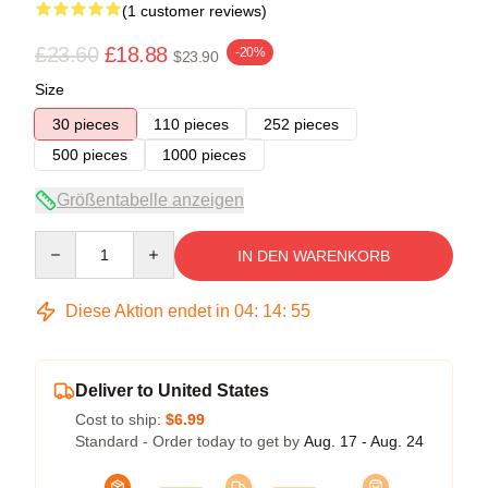
(1 customer reviews)
£23.60
£18.88
-20%
$23.90
Size
30 pieces
110 pieces
252 pieces
500 pieces
1000 pieces
Größentabelle anzeigen
Quantity
IN DEN WARENKORB
Diese Aktion endet in
04
:
14
:
55
Deliver to United States
Cost to ship:
$6.99
Standard - Order today to get by
Aug. 17 - Aug. 24