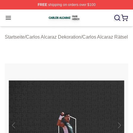
FREE
shipping on orders over $100
Carlos Alcaraz Shop ⚡️ Officially Licensed Carlos Alcar
Open menu
Startseite
/
Carlos Alcaraz Dekoration
/
Carlos Alcaraz Rätsel