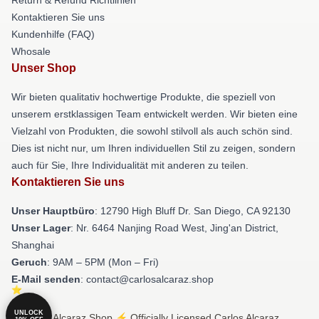
Kontaktieren Sie uns
Kundenhilfe (FAQ)
Whosale
Unser Shop
Wir bieten qualitativ hochwertige Produkte, die speziell von
unserem erstklassigen Team entwickelt werden. Wir bieten eine
Vielzahl von Produkten, die sowohl stilvoll als auch schön sind.
Dies ist nicht nur, um Ihren individuellen Stil zu zeigen, sondern
auch für Sie, Ihre Individualität mit anderen zu teilen.
Kontaktieren Sie uns
Unser Hauptbüro
: 12790 High Bluff Dr. San Diego, CA 92130
Unser Lager
: Nr. 6464 Nanjing Road West, Jing'an District,
Shanghai
Geruch
: 9AM – 5PM (Mon – Fri)
E-Mail senden
: contact@carlosalcaraz.shop
UNLOCK
© Carlos Alcaraz Shop ⚡️ Officially Licensed Carlos Alcaraz