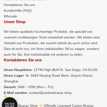
Kontaktieren Sie uns
Kundenhilfe (FAQ)
Whosale
Unser Shop
Wir bieten qualitativ hochwertige Produkte, die speziell von
unserem erstklassigen Team entwickelt werden. Wir bieten eine
Vielzahl von Produkten, die sowohl stilvoll als auch schön sind.
Dies ist nicht nur, um Ihren individuellen Stil zu zeigen, sondern
auch für Sie, Ihre Individualität mit anderen zu teilen.
Kontaktieren Sie uns
Unser Hauptbüro
: 12790 High Bluff Dr. San Diego, CA 92130
Unser Lager
: Nr. 6464 Nanjing Road West, Jing'an District,
Shanghai
Geruch
: 9AM – 5PM (Mon – Fri)
E-Mail senden
: contact@carlosalcaraz.shop
UNLOCK
© Carlos Alcaraz Shop ⚡️ Officially Licensed Carlos Alcaraz
10% OFF