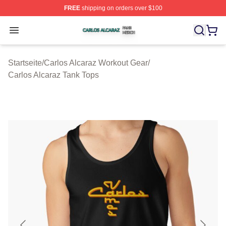
FREE
shipping on orders over $100
Carlos Alcaraz Shop ⚡️ Officially Licensed Carlos Alcar
Open menu
Startseite
/
Carlos Alcaraz Workout Gear
/
Carlos Alcaraz Tank Tops