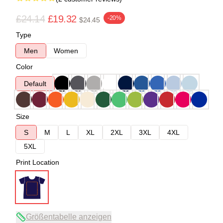
£24.14
£19.32
-20%
$24.45
Type
Men
Women
Color
Default
Size
S
M
L
XL
2XL
3XL
4XL
5XL
Print Location
Größentabelle anzeigen