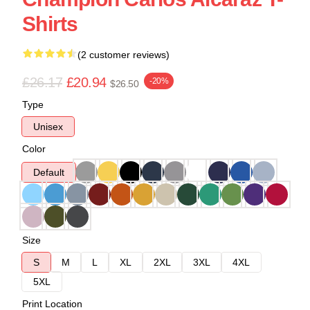
Shirts
(2 customer reviews)
£26.17
£20.94
-20%
$26.50
Type
Unisex
Color
Default
Size
S
M
L
XL
2XL
3XL
4XL
5XL
Print Location