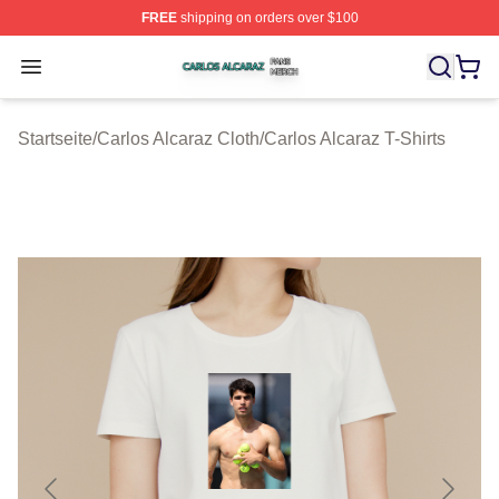
FREE
shipping on orders over $100
Carlos Alcaraz Shop ⚡️ Officially Licensed Carlos Alcar
Open menu
Startseite
/
Carlos Alcaraz Cloth
/
Carlos Alcaraz T-Shirts