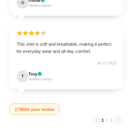
Oscar
O
Verified owner
This shirt is soft and breathable, making it perfect
for everyday wear and all-day comfort.
Jul 17, 2025
Troy
T
Verified owner
Write your review
1
/
1