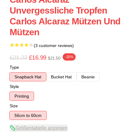
Unvergessliche Tropfen
Carlos Alcaraz Mützen Und
Mützen
(3 customer reviews)
£21.23
£16.99
-20%
$21.50
Type
Snapback Hat
Bucket Hat
Beanie
Style
Printing
Size
56cm to 60cm
Größentabelle anzeigen