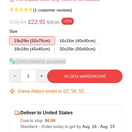
(1 customer reviews)
£28.64
£22.91
-20%
$29.00
Size
19x29in (50x75cm)
16x16in (40x40cm)
18x18in (45x45cm)
20x20in (50x50cm)
Größentabelle anzeigen
Quantity
IN DEN WARENKORB
Diese Aktion endet in
02
:
56
:
54
Deliver to United States
Cost to ship:
$6.99
Standard - Order today to get by
Aug. 16 - Aug. 23