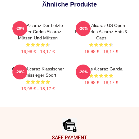
Ähnliche Produkte
Carlos Alcaraz Der Letzte
Carlos Alcaraz US Open
-20%
-20%
Kämpfer Carlos Alcaraz
King Carlos Alcaraz Hats &
Mützen Und Mützen
Caps
16,98 £ - 18,17 £
16,98 £ - 18,17 £
Carlos Alcaraz Klassischer
Carlos Alcaraz Garcia
-20%
-20%
Tennissieger Sport
16,98 £ - 18,17 £
16,98 £ - 18,17 £
Footer
SAFE PAYMENT