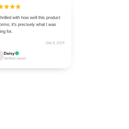
thrilled with how well this product
orms; it’s precisely what I was
ing for.
Sep 9, 2025
Daisy
Verified owner