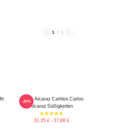
1
/
1
it
Carlos Alcaraz Carlitos Carlos
-20%
Alcaraz Süßigkeiten
32,35 £ - 37,88 £