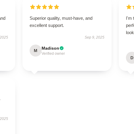
and
Superior quality, must-have, and
I'm 
excellent support.
perf
look
 2025
Sep 9, 2025
Madison
M
Verified owner
D
e
 2025