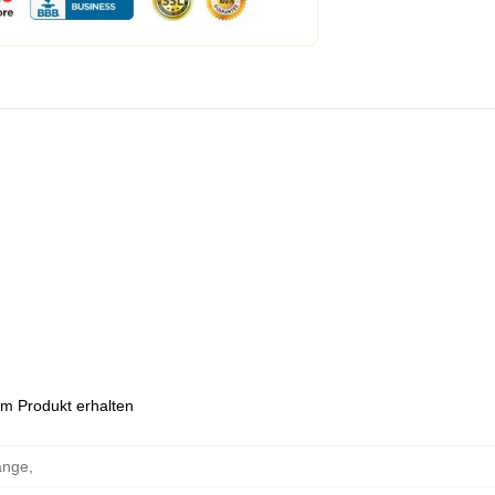
em Produkt erhalten
änge
,