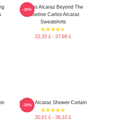
ng
Carlos Alcaraz Beyond The
-20%
s
Baseline Carlos Alcaraz
Sweatshirts
32,35 £ - 37,88 £
on
Carlos Alcaraz Shower Curtain
-20%
30,61 £ - 36,10 £