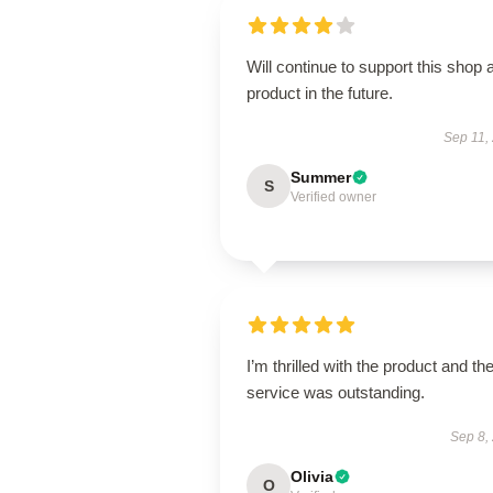
Will continue to support this shop 
product in the future.
Sep 11,
Summer
S
Verified owner
I’m thrilled with the product and th
service was outstanding.
Sep 8,
Olivia
O