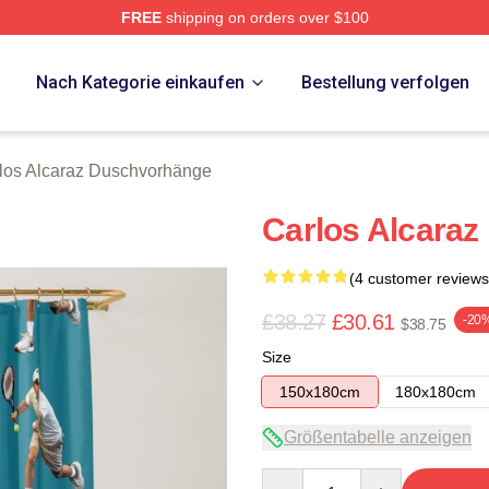
FREE
shipping on orders over $100
 Merch Store
p
Nach Kategorie einkaufen
Bestellung verfolgen
los Alcaraz Duschvorhänge
Carlos Alcara
(4 customer reviews
£38.27
£30.61
-20
$38.75
Size
150x180cm
180x180cm
Größentabelle anzeigen
Quantity