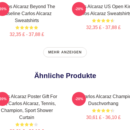
Carlos Alcaraz Beyond The
Carlos Alcaraz US Open Ki
-20%
-20%
Baseline Carlos Alcaraz
Carlos Alcaraz Sweatshirt
Sweatshirts
32,35 £ - 37,88 £
32,35 £ - 37,88 £
MEHR ANZEIGEN
Ähnliche Produkte
arlos Alcaraz Poster Gift For
Die Carlos Alcaraz Champi
-20%
-20%
im, Carlos Alcaraz, Tennis,
Duschvorhang
Champion, Sport Shower
Curtain
30,61 £ - 36,10 £