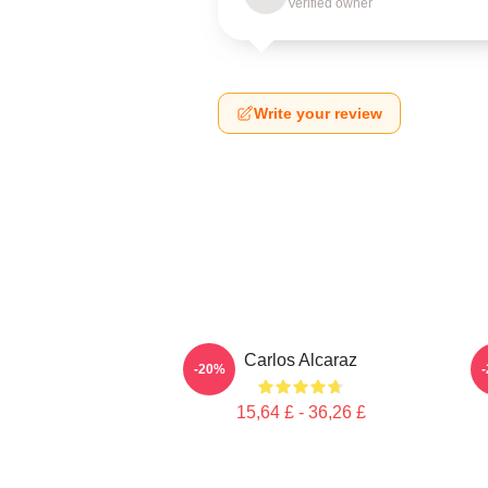
Verified owner
Write your review
Carlos Alcaraz
C
-20%
15,64 £ - 36,26 £