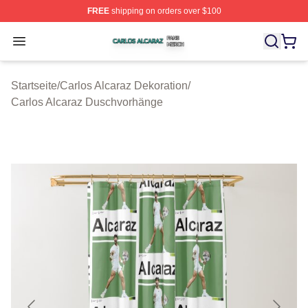
FREE
shipping on orders over $100
Carlos Alcaraz Shop ⚡️ Officially Licensed Carlos Alcar
Open menu
Startseite
/
Carlos Alcaraz Dekoration
/
Carlos Alcaraz Duschvorhänge