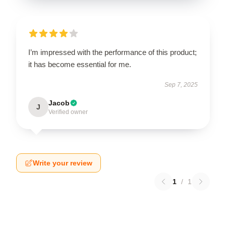
I’m impressed with the performance of this product;
it has become essential for me.
Sep 7, 2025
Jacob
J
Verified owner
Write your review
1
/
1