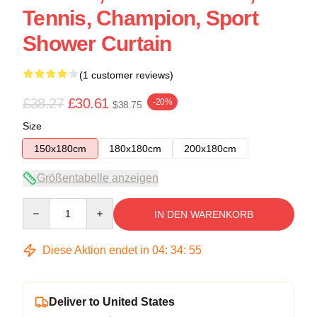
Tennis, Champion, Sport
Shower Curtain
(1 customer reviews)
£38.27
£30.61
-20%
$38.75
Size
150x180cm
180x180cm
200x180cm
Größentabelle anzeigen
Quantity
IN DEN WARENKORB
Diese Aktion endet in
04
:
34
:
54
Deliver to United States