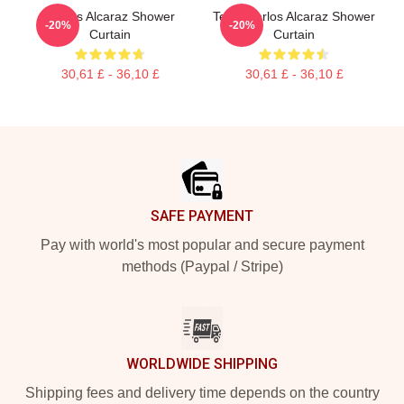
Carlos Alcaraz Shower
Tenis Carlos Alcaraz Shower
-20%
-20%
Curtain
Curtain
30,61 £ - 36,10 £
30,61 £ - 36,10 £
Footer
SAFE PAYMENT
Pay with world's most popular and secure payment
methods (Paypal / Stripe)
WORLDWIDE SHIPPING
Shipping fees and delivery time depends on the country