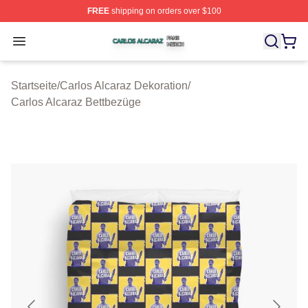
FREE
shipping on orders over $100
Carlos Alcaraz Shop ⚡️ Officially Licensed Carlos Alcar
Open menu
Startseite
/
Carlos Alcaraz Dekoration
/
Carlos Alcaraz Bettbezüge