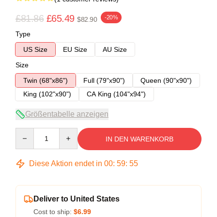
£81.86
£65.49
-20%
$82.90
Type
US Size
EU Size
AU Size
Size
Twin (68"x86")
Full (79"x90")
Queen (90"x90")
King (102"x90")
CA King (104"x94")
Größentabelle anzeigen
Quantity
IN DEN WARENKORB
Diese Aktion endet in
00
:
59
:
54
Deliver to United States
Cost to ship:
$6.99