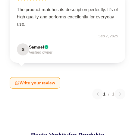
The product matches its description perfectly. It’s of
high quality and performs excellently for everyday
use.
Sep 7, 2025
Samuel
S
Verified owner
Write your review
1
/
1
Beste Verkäufer Produkte