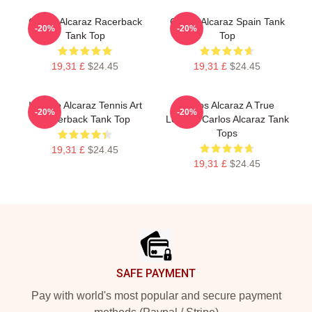
Carlos Alcaraz Racerback
Carlos Alcaraz Spain Tank
-20%
-20%
Tank Top
Top
19,31 £
$24.45
19,31 £
$24.45
Intense Alcaraz Tennis Art
Carlos Alcaraz A True
-20%
-20%
Racerback Tank Top
Legend Carlos Alcaraz Tank
Tops
19,31 £
$24.45
19,31 £
$24.45
Footer
SAFE PAYMENT
Pay with world's most popular and secure payment