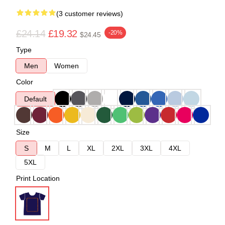
(3 customer reviews)
£24.14
£19.32
-20%
$24.45
Type
Men
Women
Color
Default
Size
S
M
L
XL
2XL
3XL
4XL
5XL
Print Location