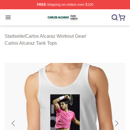
FREE
shipping on orders over $100
Carlos Alcaraz Shop ⚡️ Officially Licensed Carlos Alcar
Open menu
Startseite
/
Carlos Alcaraz Workout Gear
/
Carlos Alcaraz Tank Tops