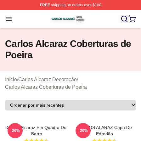
FREE
shipping on orders over $100
Carlos Alcaraz Shop ⚡️ Officially Licensed Carlos Alcar
Open menu
Carlos Alcaraz Coberturas de
Poeira
Início
/
Carlos Alcaraz Decoração
/
Carlos Alcaraz Coberturas de Poeira
Carlos Alcaraz Em Quadra De
CARLOS ALARAZ Capa De
-20%
-20%
Barro
Edredão