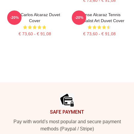
€ 73,60 - € 91,08
Tenis Carlos Alcaraz Duvet
Intense Alcaraz Tennis
-20%
-20%
Cover
Minimalist Art Duvet Cover
€ 73,60 - € 91,08
€ 73,60 - € 91,08
Footer
SAFE PAYMENT
Pay with world's most popular and secure payment
methods (Paypal / Stripe)