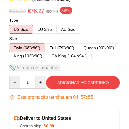
€95.34
€76.27
-20%
$82.90
Type
US Size
EU Size
AU Size
Size
Twin (68"x86")
Full (79"x90")
Queen (90"x90")
King (102"x90")
CA King (104"x94")
Ver guia de tamanhos
Quantity
ADICIONAR AO CARRINHO
Esta promoção termina em
04
:
57
:
54
Deliver to United States
Cost to ship:
$6.99