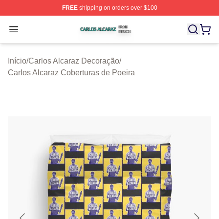
FREE
shipping on orders over $100
Carlos Alcaraz Shop ⚡️ Officially Licensed Carlos Alcar
Open menu
Início
/
Carlos Alcaraz Decoração
/
Carlos Alcaraz Coberturas de Poeira