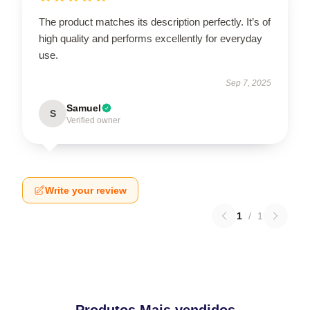
The product matches its description perfectly. It’s of
high quality and performs excellently for everyday
use.
Sep 7, 2025
Samuel
S
Verified owner
Write your review
1
/
1
Produtos Mais vendidos