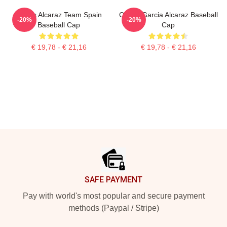
Carlos Alcaraz Team Spain
Carlos Garcia Alcaraz Baseball
-20%
-20%
Baseball Cap
Cap
€ 19,78 - € 21,16
€ 19,78 - € 21,16
Footer
SAFE PAYMENT
Pay with world's most popular and secure payment
methods (Paypal / Stripe)