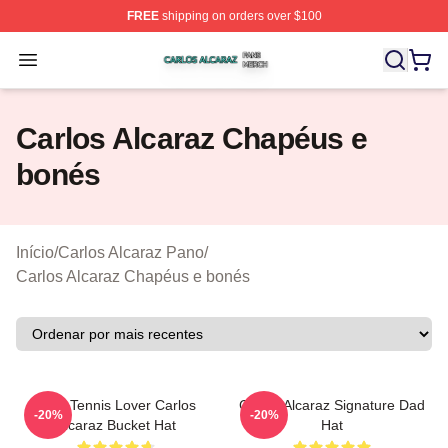
FREE
shipping on orders over $100
Carlos Alcaraz Shop ⚡️ Officially Licensed Carlos Alcar
Open menu
Carlos Alcaraz Chapéus e
bonés
Início
/
Carlos Alcaraz Pano
/
Carlos Alcaraz Chapéus e bonés
Girls Tennis Lover Carlos
Carlos Alcaraz Signature Dad
-20%
-20%
Alcaraz Bucket Hat
Hat