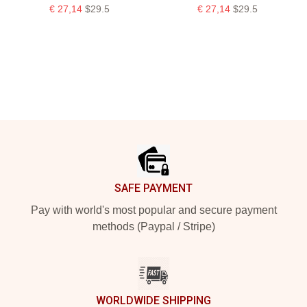
€ 27,14
$29.5
€ 27,14
$29.5
Footer
SAFE PAYMENT
Pay with world's most popular and secure payment
methods (Paypal / Stripe)
WORLDWIDE SHIPPING