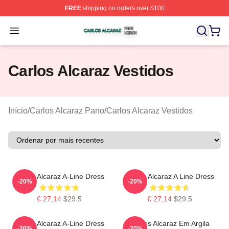
FREE
shipping on orders over $100
Carlos Alcaraz Shop ⚡️ Officially Licensed Carlos Alcar
Open menu
Carlos Alcaraz Vestidos
Início
/
Carlos Alcaraz Pano
/
Carlos Alcaraz Vestidos
Carlos Alcaraz A-Line Dress
Carlos Alcaraz A Line Dress
-20%
-20%
€ 27,14
$29.5
€ 27,14
$29.5
Carlos Alcaraz A-Line Dress
Carlos Alcaraz Em Argila
-20%
-20%