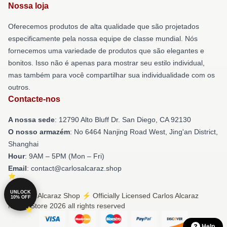
Nossa loja
Oferecemos produtos de alta qualidade que são projetados
especificamente pela nossa equipe de classe mundial. Nós
fornecemos uma variedade de produtos que são elegantes e
bonitos. Isso não é apenas para mostrar seu estilo individual,
mas também para você compartilhar sua individualidade com os
outros.
Contacte-nos
A nossa sede
: 12790 Alto Bluff Dr. San Diego, CA 92130
O nosso armazém
: No 6464 Nanjing Road West, Jing'an District,
Shanghai
Hour
: 9AM – 5PM (Mon – Fri)
Email
: contact@carlosalcaraz.shop
UNLOCK
© Carlos Alcaraz Shop ⚡️ Officially Licensed Carlos Alcaraz
10% OFF
Merch Store 2026 all rights reserved
Help