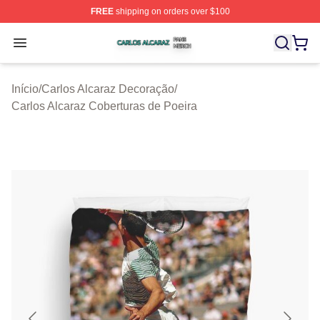
FREE
shipping on orders over $100
Carlos Alcaraz Shop ⚡️ Officially Licensed Carlos Alcar
Open menu
Início
/
Carlos Alcaraz Decoração
/
Carlos Alcaraz Coberturas de Poeira