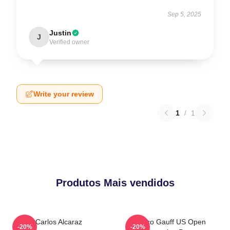
Sep 5, 2025
Justin
J
Verified owner
Write your review
1
/
1
Produtos Mais vendidos
Carlos Alcaraz
Coco Gauff US Open
-20%
-20%