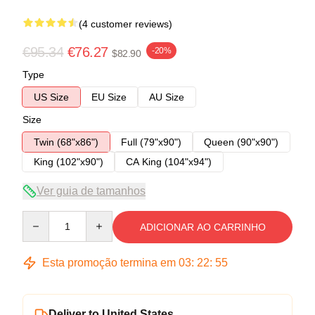
(4 customer reviews)
€95.34
€76.27
-20%
$82.90
Type
US Size
EU Size
AU Size
Size
Twin (68"x86")
Full (79"x90")
Queen (90"x90")
King (102"x90")
CA King (104"x94")
Ver guia de tamanhos
Quantity
ADICIONAR AO CARRINHO
Esta promoção termina em
03
:
22
:
54
Deliver to United States