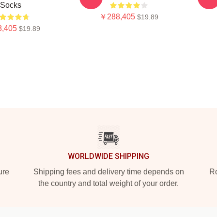
Socks
￥288,405
$19.89
,405
$19.89
WORLDWIDE SHIPPING
ure
Shipping fees and delivery time depends on
Ro
the country and total weight of your order.