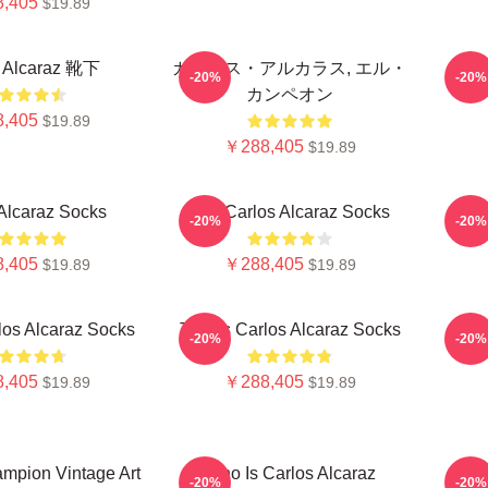
,405
$19.89
s Alcaraz 靴下
カルロス・アルカラス, エル・
C
-20%
-20%
カンペオン
,405
$19.89
￥288,405
$19.89
Alcaraz Socks
The Carlos Alcaraz Socks
C
-20%
-20%
,405
￥288,405
$19.89
$19.89
los Alcaraz Socks
Tennis Carlos Alcaraz Socks
Teni
-20%
-20%
,405
￥288,405
$19.89
$19.89
mpion Vintage Art
Who Is Carlos Alcaraz
C
-20%
-20%