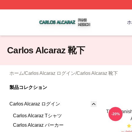
Carlos Alcaraz Shop ⚡️ Officially Licensed Carlos Alcaraz
ホ
Carlos Alcaraz 靴下
ホーム
/
Carlos Alcaraz ログイン
/
Carlos Alcaraz 靴下
製品コレクション
Carlos Alcaraz ログイン
The Spanis
-20%
Carlos Alcaraz Tシャツ
Carlos Alcaraz パーカー