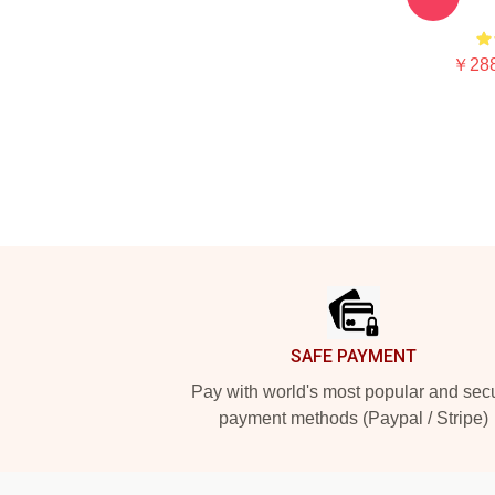
￥288
Footer
SAFE PAYMENT
Pay with world's most popular and sec
payment methods (Paypal / Stripe)