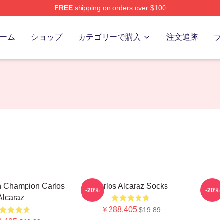
FREE
shipping on orders over $100
 Merch Store
ーム
ショップ
カテゴリーで購入
注文追跡
h Champion Carlos
Carlos Alcaraz Socks
Ca
-20%
-20%
Alcaraz
￥288,405
$19.89