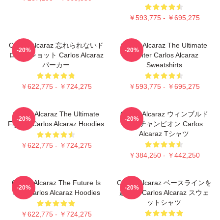
￥593,775 - ￥695,275
Carlos Alcaraz 忘れられないド
Carlos Alcaraz The Ultimate
-20%
-20%
ロップショット Carlos Alcaraz
Fighter Carlos Alcaraz
パーカー
Sweatshirts
￥622,775 - ￥724,275
￥593,775 - ￥695,275
Carlos Alcaraz The Ultimate
Carlos Alcaraz ウィンブルド
-20%
-20%
Fighter Carlos Alcaraz Hoodies
ン・チャンピオン Carlos
Alcaraz Tシャツ
￥622,775 - ￥724,275
￥384,250 - ￥442,250
Carlos Alcaraz The Future Is
Carlos Alcaraz ベースラインを
-20%
-20%
Now Carlos Alcaraz Hoodies
超えて Carlos Alcaraz スウェ
ットシャツ
￥622,775 - ￥724,275