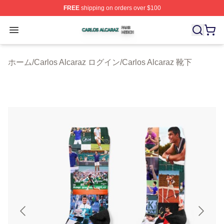
FREE
shipping on orders over $100
Carlos Alcaraz Shop ⚡️ Officially Licensed Carlos Alcar
Open menu
ホーム
/
Carlos Alcaraz ログイン
/
Carlos Alcaraz 靴下