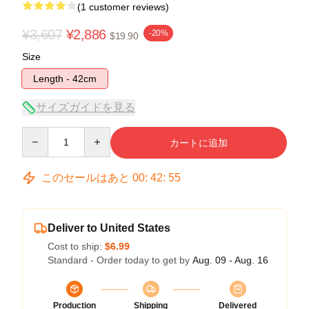
(1 customer reviews)
¥3,607
¥2,886
-20%
$19.90
Size
Length - 42cm
サイズガイドを見る
Quantity
カートに追加
このセールはあと
00
:
42
:
54
Deliver to United States
Cost to ship:
$6.99
Standard - Order today to get by
Aug. 09 - Aug. 16
Production
Shipping
Delivered