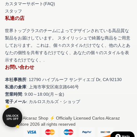
カスタマーサポート(FAQ)
スタッフ
私達の店
世界トップクラスのチームによってデザインされている高品質な
製品をお届けしています。 スタイリッシュで綺麗な商品をご用意
しております。 これは、個々のスタイルだけでなく、他の人とあ
なたの個性を共有するだけでなく、あなたの個々のスタイルを表
示するだけでなく、.
お問い合わせ
本社事務所
: 12790 ハイブルーフ サンディエゴ Dr, CA 92130
私達の倉庫
: 上海市寧安区南京路646号
営業時間
: 9:00～18:00(月～金)
電子メール
: カルロスカルズ・ショップ
UNLOCK
© Carlos Alcaraz Shop ⚡️ Officially Licensed Carlos Alcaraz
10% OFF
Merch Store 2026 all rights reserved
Help