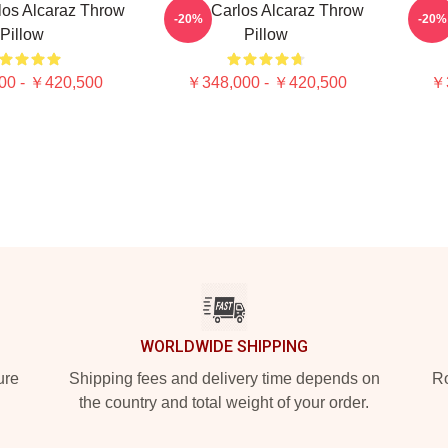
los Alcaraz Throw
Tenis Carlos Alcaraz Throw
Car
-20%
-20%
Pillow
Pillow
00 - ￥420,500
￥348,000 - ￥420,500
￥3
WORLDWIDE SHIPPING
ure
Shipping fees and delivery time depends on
Ro
the country and total weight of your order.