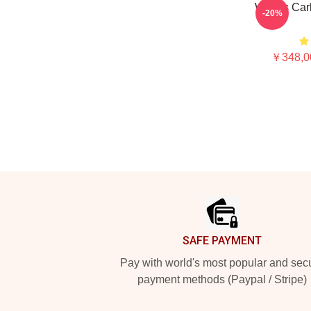
Who Is Car
-20%
￥348,0
Footer
SAFE PAYMENT
Pay with world's most popular and sec
payment methods (Paypal / Stripe)