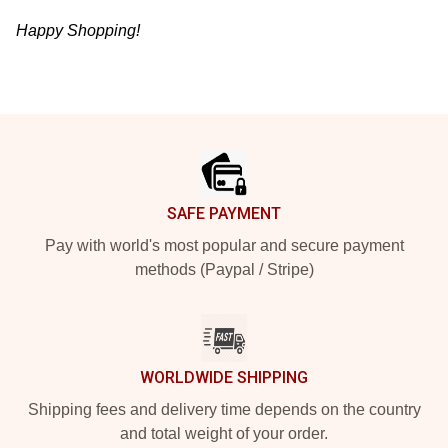
Happy Shopping!
Footer
SAFE PAYMENT
Pay with world's most popular and secure payment
methods (Paypal / Stripe)
WORLDWIDE SHIPPING
Shipping fees and delivery time depends on the country
and total weight of your order.