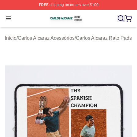
FREE
shipping on orders over $100
Carlos Alcaraz Shop ⚡️ Officially Licensed Carlos Alcar
Open menu
Início
/
Carlos Alcaraz Acessórios
/
Carlos Alcaraz Rato Pads