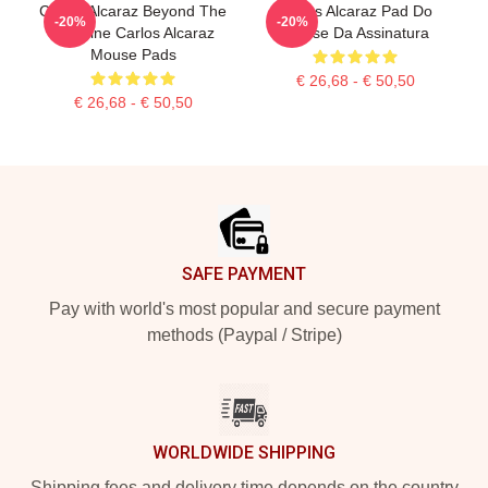
Carlos Alcaraz Beyond The
Carlos Alcaraz Pad Do
-20%
-20%
Baseline Carlos Alcaraz
Mouse Da Assinatura
Mouse Pads
€ 26,68 - € 50,50
€ 26,68 - € 50,50
Footer
SAFE PAYMENT
Pay with world's most popular and secure payment
methods (Paypal / Stripe)
WORLDWIDE SHIPPING
Shipping fees and delivery time depends on the country