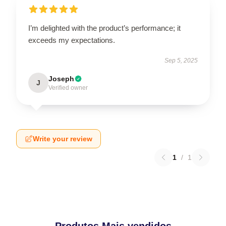
I’m delighted with the product’s performance; it
exceeds my expectations.
Sep 5, 2025
Joseph
J
Verified owner
Write your review
1
/
1
Produtos Mais vendidos