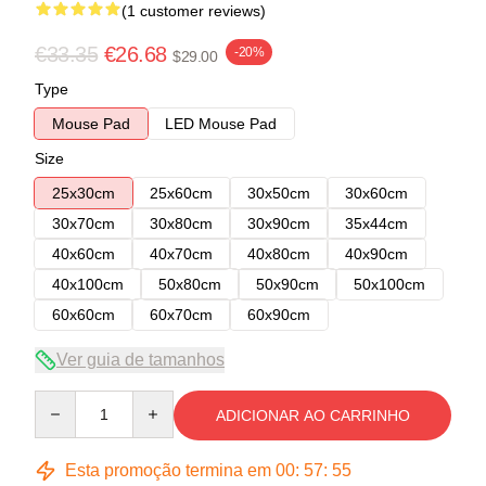
(1 customer reviews)
€33.35
€26.68
-20%
$29.00
Type
Mouse Pad
LED Mouse Pad
Size
25x30cm
25x60cm
30x50cm
30x60cm
30x70cm
30x80cm
30x90cm
35x44cm
40x60cm
40x70cm
40x80cm
40x90cm
40x100cm
50x80cm
50x90cm
50x100cm
60x60cm
60x70cm
60x90cm
Ver guia de tamanhos
Quantity
ADICIONAR AO CARRINHO
Esta promoção termina em
00
:
57
:
54