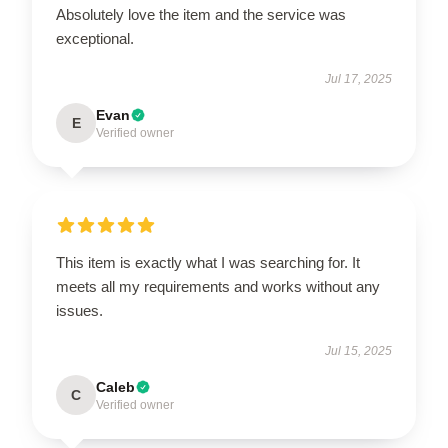
Absolutely love the item and the service was
exceptional.
Jul 17, 2025
Evan
E
Verified owner
This item is exactly what I was searching for. It
meets all my requirements and works without any
issues.
Jul 15, 2025
Caleb
C
Verified owner