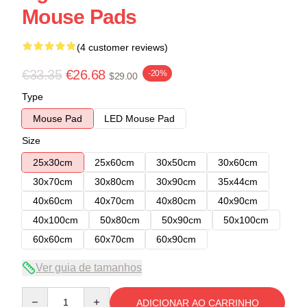
Mouse Pads
(4 customer reviews)
€33.35
€26.68
-20%
$29.00
Type
Mouse Pad
LED Mouse Pad
Size
25x30cm
25x60cm
30x50cm
30x60cm
30x70cm
30x80cm
30x90cm
35x44cm
40x60cm
40x70cm
40x80cm
40x90cm
40x100cm
50x80cm
50x90cm
50x100cm
60x60cm
60x70cm
60x90cm
Ver guia de tamanhos
Quantity
ADICIONAR AO CARRINHO