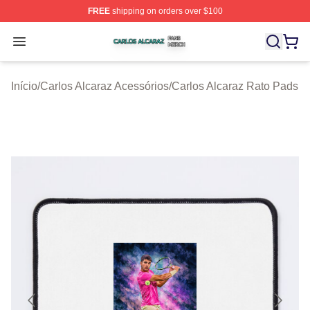
FREE
shipping on orders over $100
Carlos Alcaraz Shop ⚡️ Officially Licensed Carlos Alcar
Open menu
Início
/
Carlos Alcaraz Acessórios
/
Carlos Alcaraz Rato Pads