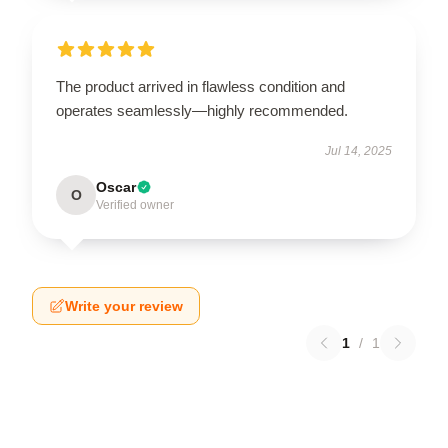
The product arrived in flawless condition and
operates seamlessly—highly recommended.
Jul 14, 2025
Oscar
O
Verified owner
Write your review
1
/
1