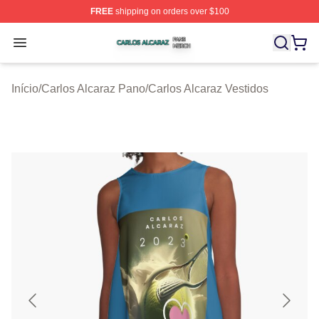
FREE
shipping on orders over $100
Carlos Alcaraz Shop ⚡️ Officially Licensed Carlos Alcar
Open menu
Início
/
Carlos Alcaraz Pano
/
Carlos Alcaraz Vestidos