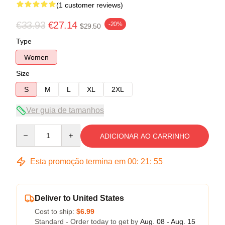
(1 customer reviews)
€33.93
€27.14
-20%
$29.50
Type
Women
Size
S
M
L
XL
2XL
Ver guia de tamanhos
Quantity
ADICIONAR AO CARRINHO
Esta promoção termina em
00
:
21
:
54
Deliver to United States
Cost to ship:
$6.99
Standard - Order today to get by
Aug. 08 - Aug. 15