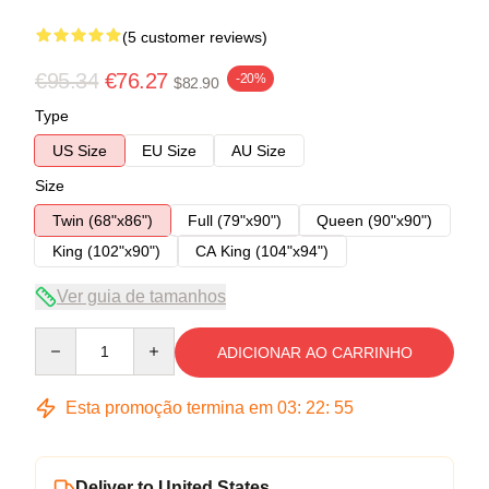
(5 customer reviews)
€95.34
€76.27
-20%
$82.90
Type
US Size
EU Size
AU Size
Size
Twin (68"x86")
Full (79"x90")
Queen (90"x90")
King (102"x90")
CA King (104"x94")
Ver guia de tamanhos
Quantity
ADICIONAR AO CARRINHO
Esta promoção termina em
03
:
22
:
54
Deliver to United States