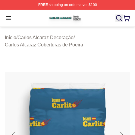
FREE
shipping on orders over $100
Carlos Alcaraz Shop ⚡️ Officially Licensed Carlos Alcar
Open menu
Início
/
Carlos Alcaraz Decoração
/
Carlos Alcaraz Coberturas de Poeira