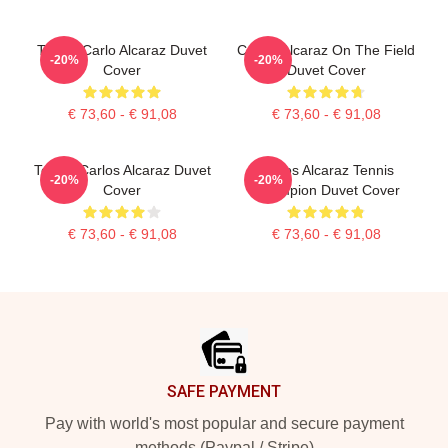
Tennis Carlo Alcaraz Duvet
Carlos Alcaraz On The Field
-20%
-20%
Cover
Duvet Cover
€ 73,60 - € 91,08
€ 73,60 - € 91,08
Tennis Carlos Alcaraz Duvet
Carlos Alcaraz Tennis
-20%
-20%
Cover
Champion Duvet Cover
€ 73,60 - € 91,08
€ 73,60 - € 91,08
Footer
SAFE PAYMENT
Pay with world's most popular and secure payment
methods (Paypal / Stripe)