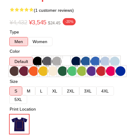
(1 customer reviews)
¥4,432
¥3,545
-20%
$24.45
Type
Men
Women
Color
Default
Size
S
M
L
XL
2XL
3XL
4XL
5XL
Print Location