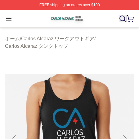
FREE
shipping on orders over $100
Carlos Alcaraz Shop ⚡️ Officially Licensed Carlos Alcar
Open menu
ホーム
/
Carlos Alcaraz ワークアウトギア
/
Carlos Alcaraz タンクトップ