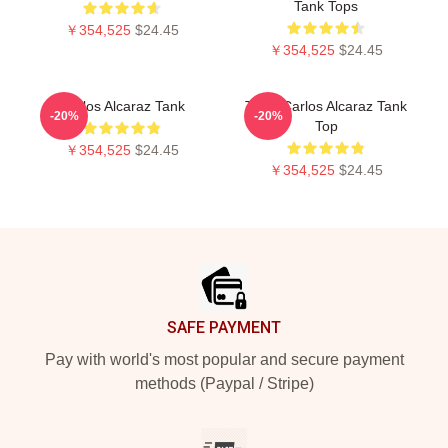
Tank Tops
￥354,525
$24.45
￥354,525
$24.45
Carlos Alcaraz Tank
Tenis Carlos Alcaraz Tank
-20%
-20%
Top
￥354,525
$24.45
￥354,525
$24.45
Footer
SAFE PAYMENT
Pay with world's most popular and secure payment
methods (Paypal / Stripe)