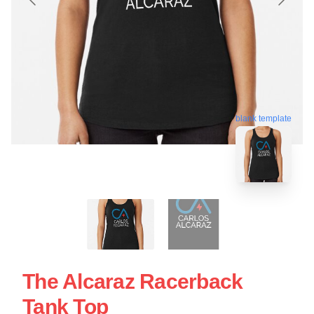
blank template
The Alcaraz Racerback
Tank Top