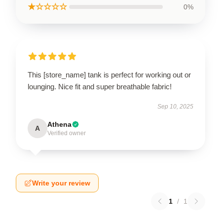
★☆☆☆☆
0%
This [store_name] tank is perfect for working out or
lounging. Nice fit and super breathable fabric!
Sep 10, 2025
Athena
A
Verified owner
Write your review
1
/
1