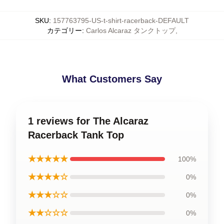
SKU
:
157763795-US-t-shirt-racerback-DEFAULT
カテゴリー
:
Carlos Alcaraz タンクトップ
,
What Customers Say
1 reviews for The Alcaraz
Racerback Tank Top
★★★★★
100%
★★★★☆
0%
★★★☆☆
0%
★★☆☆☆
0%