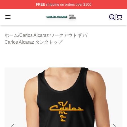
FREE
shipping on orders over $100
Carlos Alcaraz Shop ⚡️ Officially Licensed Carlos Alcar
Open menu
ホーム
/
Carlos Alcaraz ワークアウトギア
/
Carlos Alcaraz タンクトップ