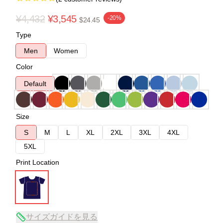
¥4,432
¥3,545
-20%
$24.45
Type
Men
Women
Color
Default
Size
S
M
L
XL
2XL
3XL
4XL
5XL
Print Location
サイズガイドを見る