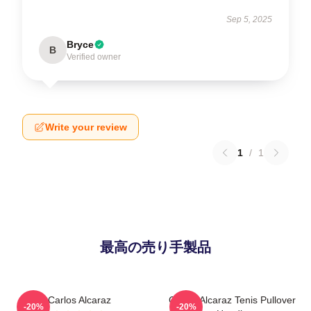
Sep 5, 2025
Bryce
B
Verified owner
Write your review
1
/
1
最高の売り手製品
Carlos Alcaraz
Carlos Alcaraz Tenis Pullover
-20%
-20%