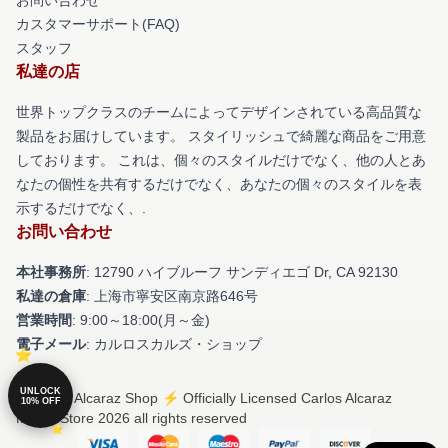
カスタマーサポート(FAQ)
スタッフ
私達の店
世界トップクラスのチームによってデザインされている高品質な
製品をお届けしています。 スタイリッシュで綺麗な商品をご用意
しております。 これは、個々のスタイルだけでなく、他の人とあ
なたの個性を共有するだけでなく、あなたの個々のスタイルを表
示するだけでなく、.
お問い合わせ
本社事務所
: 12790 ハイブルーフ サンディエゴ Dr, CA 92130
私達の倉庫
: 上海市寧安区南京路646号
営業時間
: 9:00～18:00(月～金)
電子メール
: カルロスカルズ・ショップ
UNLOCK
© Carlos Alcaraz Shop ⚡️ Officially Licensed Carlos Alcaraz
10% OFF
Merch Store 2026 all rights reserved