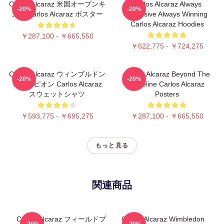
Carlos Alcaraz 米国オープンキ
Carlos Alcaraz Always
-20%
-20%
ング Carlos Alcaraz ポスター
Explosive Always Winning
Carlos Alcaraz Hoodies
￥287,100 - ￥665,550
￥622,775 - ￥724,275
Carlos Alcaraz ウィンブルドン
Carlos Alcaraz Beyond The
-20%
-20%
チャンピオン Carlos Alcaraz
Baseline Carlos Alcaraz
スウェットシャツ
Posters
￥593,775 - ￥695,275
￥287,100 - ￥665,550
もっと見る
関連商品
Carlos Alcaraz フィールドプ
Carlos Alcaraz Wimbledon
-20%
-20%