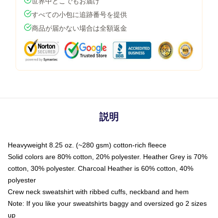
世界中どこでもお届け
すべての小包に追跡番号を提供
商品が届かない場合は全額返金
説明
Heavyweight 8.25 oz. (~280 gsm) cotton-rich fleece
Solid colors are 80% cotton, 20% polyester. Heather Grey is 70%
cotton, 30% polyester. Charcoal Heather is 60% cotton, 40%
polyester
Crew neck sweatshirt with ribbed cuffs, neckband and hem
Note: If you like your sweatshirts baggy and oversized go 2 sizes
up