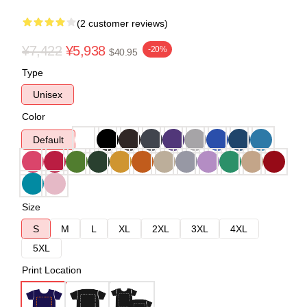
(2 customer reviews)
¥7,422
¥5,938
-20%
$40.95
Type
Unisex
Color
Default
Size
S
M
L
XL
2XL
3XL
4XL
5XL
Print Location