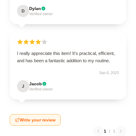
Dylan
D
Verified owner
I really appreciate this item! It's practical, efficient,
and has been a fantastic addition to my routine.
Sep 8, 2025
Jacob
J
Verified owner
Write your review
1
/
1