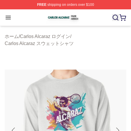
FREE
shipping on orders over $100
Carlos Alcaraz Shop ⚡️ Officially Licensed Carlos Alcar
Open menu
ホーム
/
Carlos Alcaraz ログイン
/
Carlos Alcaraz スウェットシャツ