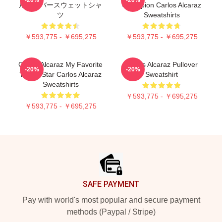
ルオーバースウェットシャ
Champion Carlos Alcaraz
ツ
Sweatshirts
￥593,775 - ￥695,275
￥593,775 - ￥695,275
Carlos Alcaraz My Favorite
Carlos Alcaraz Pullover
-20%
-20%
Tennis Star Carlos Alcaraz
Sweatshirt
Sweatshirts
￥593,775 - ￥695,275
￥593,775 - ￥695,275
Footer
SAFE PAYMENT
Pay with world's most popular and secure payment
methods (Paypal / Stripe)