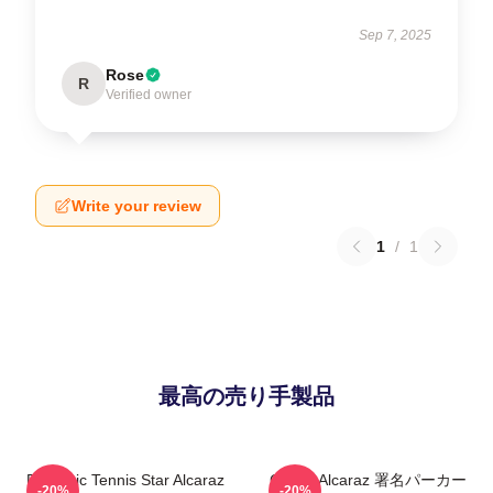
Sep 7, 2025
Rose
R
Verified owner
Write your review
1
/
1
最高の売り手製品
Dynamic Tennis Star Alcaraz
Carlos Alcaraz 署名パーカー
-20%
-20%