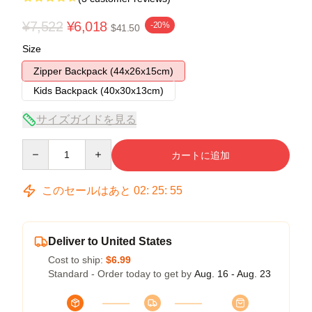
¥7,522
¥6,018
-20%
$41.50
Size
Zipper Backpack (44x26x15cm)
Kids Backpack (40x30x13cm)
サイズガイドを見る
Quantity
カートに追加
このセールはあと
02
:
25
:
54
Deliver to United States
Cost to ship:
$6.99
Standard - Order today to get by
Aug. 16 - Aug. 23