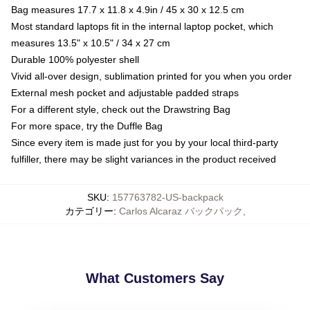
Bag measures 17.7 x 11.8 x 4.9in / 45 x 30 x 12.5 cm
Most standard laptops fit in the internal laptop pocket, which
measures 13.5" x 10.5" / 34 x 27 cm
Durable 100% polyester shell
Vivid all-over design, sublimation printed for you when you order
External mesh pocket and adjustable padded straps
For a different style, check out the Drawstring Bag
For more space, try the Duffle Bag
Since every item is made just for you by your local third-party
fulfiller, there may be slight variances in the product received
SKU
:
157763782-US-backpack
カテゴリー
:
Carlos Alcaraz バックパック
,
What Customers Say