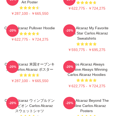
Art Poster
￥622,775 - ￥724,275
￥287,100 - ￥665,550
Carlos Alcaraz Pullover Hoodie
Carlos Alcaraz My Favorite
-20%
-20%
Tennis Star Carlos Alcaraz
Sweatshirts
￥622,775 - ￥724,275
￥593,775 - ￥695,275
Carlos Alcaraz 米国オープンキ
Carlos Alcaraz Always
-20%
-20%
ング Carlos Alcaraz ポスター
Explosive Always Winning
Carlos Alcaraz Hoodies
￥287,100 - ￥665,550
￥622,775 - ￥724,275
Carlos Alcaraz ウィンブルドン
Carlos Alcaraz Beyond The
-20%
-20%
チャンピオン Carlos Alcaraz
Baseline Carlos Alcaraz
スウェットシャツ
Posters