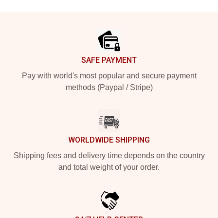
Footer
SAFE PAYMENT
Pay with world's most popular and secure payment
methods (Paypal / Stripe)
WORLDWIDE SHIPPING
Shipping fees and delivery time depends on the country
and total weight of your order.