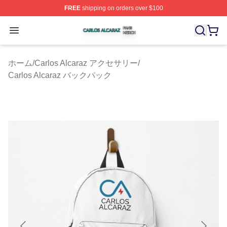
FREE
shipping on orders over $100
Carlos Alcaraz Shop ⚡️ Officially Licensed Carlos Alcar
Open menu
ホーム
/
Carlos Alcaraz アクセサリー
/
Carlos Alcaraz バックパック