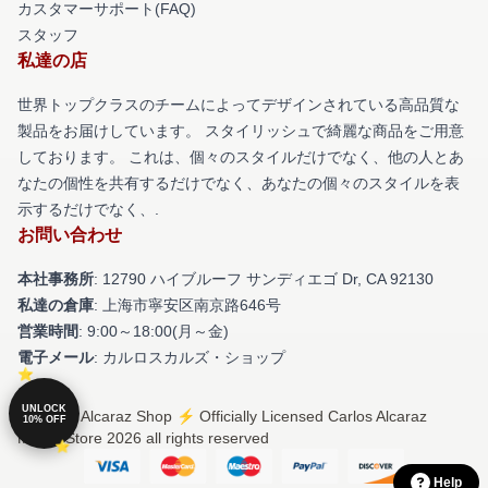
カスタマーサポート(FAQ)
スタッフ
私達の店
世界トップクラスのチームによってデザインされている高品質な
製品をお届けしています。 スタイリッシュで綺麗な商品をご用意
しております。 これは、個々のスタイルだけでなく、他の人とあ
なたの個性を共有するだけでなく、あなたの個々のスタイルを表
示するだけでなく、.
お問い合わせ
本社事務所
: 12790 ハイブルーフ サンディエゴ Dr, CA 92130
私達の倉庫
: 上海市寧安区南京路646号
営業時間
: 9:00～18:00(月～金)
電子メール
: カルロスカルズ・ショップ
UNLOCK
© Carlos Alcaraz Shop ⚡️ Officially Licensed Carlos Alcaraz
10% OFF
Merch Store 2026 all rights reserved
Help