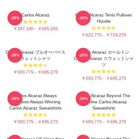
Carlos Alcaraz
Carlos Alcaraz Tenis Pullover
-20%
-20%
Hoodie
￥287,100 - ￥665,550
￥622,775 - ￥724,275
Carlos Alcaraz プルオーバース
Carlos Alcaraz カールトン
-20%
-20%
ウェットシャツ
Carlos Alcaraz スウェットシャ
ツ
￥593,775 - ￥695,275
￥593,775 - ￥695,275
Carlos Alcaraz Always
Carlos Alcaraz Beyond The
-20%
-20%
Explosive Always Winning
Baseline Carlos Alcaraz
Carlos Alcaraz Sweatshirts
Sweatshirts
￥593,775 - ￥695,275
￥593,775 - ￥695,275
Carlos Alcaraz US Open King
Carlos Alcaraz Beyond The