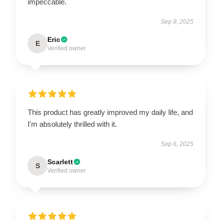
impeccable.
Sep 8, 2025
Eric
E
Verified owner
This product has greatly improved my daily life, and
I'm absolutely thrilled with it.
Sep 6, 2025
Scarlett
S
Verified owner