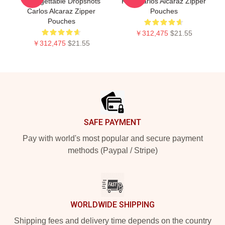
Unforgettable Dropshots
King Carlos Alcaraz Zipper
Carlos Alcaraz Zipper
Pouches
Pouches
￥312,475
$21.55
￥312,475
$21.55
Footer
SAFE PAYMENT
Pay with world's most popular and secure payment
methods (Paypal / Stripe)
WORLDWIDE SHIPPING
Shipping fees and delivery time depends on the country