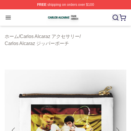
FREE
shipping on orders over $100
Carlos Alcaraz Shop ⚡️ Officially Licensed Carlos Alcar
Open menu
ホーム
/
Carlos Alcaraz アクセサリー
/
Carlos Alcaraz ジッパーポーチ