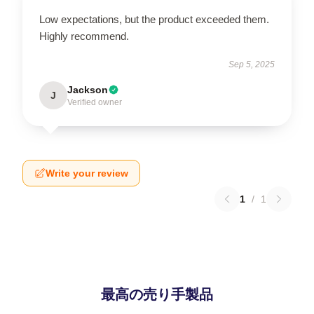
Low expectations, but the product exceeded them.
Highly recommend.
Sep 5, 2025
Jackson
J
Verified owner
Write your review
1
/
1
最高の売り手製品