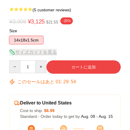
(5 customer reviews)
¥3,906
¥3,125
-20%
$21.55
Size
14x18x1.5cm
サイズガイドを見る
Quantity
カートに追加
このセールはあと
01
:
29
:
54
Deliver to United States
Cost to ship:
$6.99
Standard - Order today to get by
Aug. 08 - Aug. 15