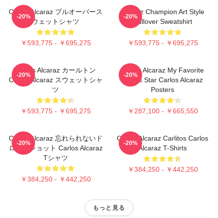
Carlos Alcaraz プルオーバース
Alcaraz Champion Art Style
-20%
-20%
ウェットシャツ
Pullover Sweatshirt
￥593,775 - ￥695,275
￥593,775 - ￥695,275
Carlos Alcaraz カールトン
Carlos Alcaraz My Favorite
-20%
-20%
Carlos Alcaraz スウェットシャ
Tennis Star Carlos Alcaraz
ツ
Posters
￥593,775 - ￥695,275
￥287,100 - ￥665,550
Carlos Alcaraz 忘れられないド
Carlos Alcaraz Carlitos Carlos
-20%
-20%
ロップショット Carlos Alcaraz
Alcaraz T-Shirts
Tシャツ
￥384,250 - ￥442,250
￥384,250 - ￥442,250
もっと見る