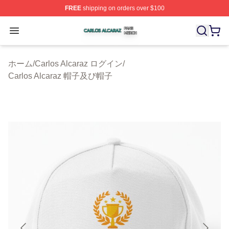
FREE
shipping on orders over $100
Carlos Alcaraz Shop ⚡️ Officially Licensed Carlos Alcar
Open menu
ホーム
/
Carlos Alcaraz ログイン
/
Carlos Alcaraz 帽子及び帽子