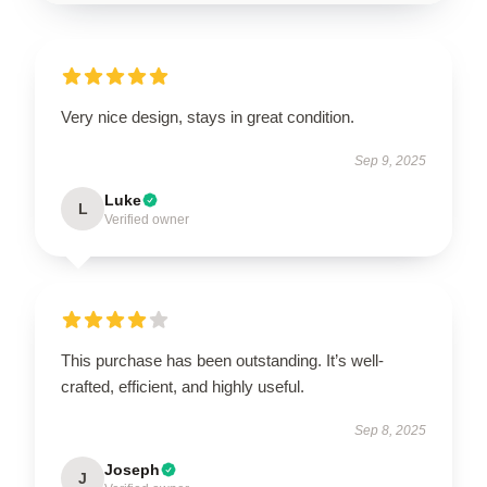
Very nice design, stays in great condition.
Sep 9, 2025
Luke
L
Verified owner
This purchase has been outstanding. It’s well-
crafted, efficient, and highly useful.
Sep 8, 2025
Joseph
J