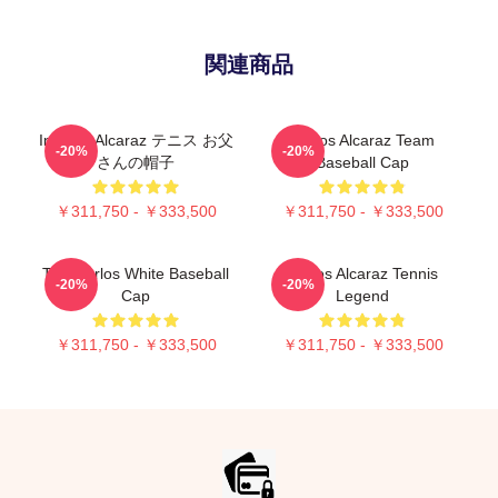
関連商品
Intense Alcaraz テニス お父
Carlos Alcaraz Team
-20%
-20%
さんの帽子
Baseball Cap
￥311,750 - ￥333,500
￥311,750 - ￥333,500
The Carlos White Baseball
Carlos Alcaraz Tennis
-20%
-20%
Cap
Legend
￥311,750 - ￥333,500
￥311,750 - ￥333,500
Footer