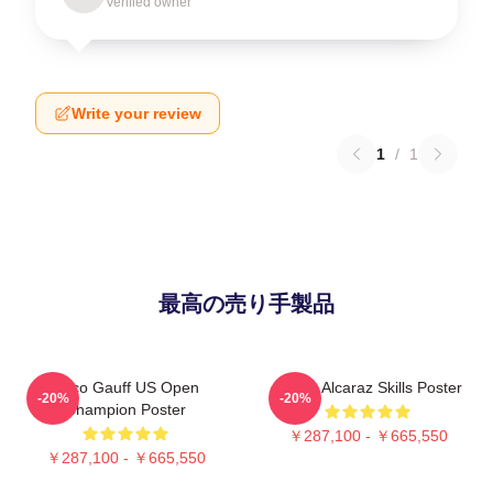
Verified owner
Write your review
1
/
1
最高の売り手製品
Coco Gauff US Open
Carlos Alcaraz Skills Poster
-20%
-20%
Champion Poster
￥287,100 - ￥665,550
￥287,100 - ￥665,550