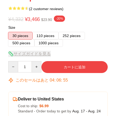
(2 customer reviews)
¥4,332
¥3,466
-20%
$23.90
Size
30 pieces
110 pieces
252 pieces
500 pieces
1000 pieces
サイズガイドを見る
Quantity
カートに追加
このセールはあと
04
:
06
:
54
Deliver to United States
Cost to ship:
$6.99
Standard - Order today to get by
Aug. 17 - Aug. 24