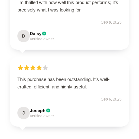
I'm thrilled with how well this product performs; it’s
precisely what I was looking for.
Sep 9, 2025
Daisy
D
Verified owner
This purchase has been outstanding. It’s well-
crafted, efficient, and highly useful.
Sep 6, 2025
Joseph
J
Verified owner