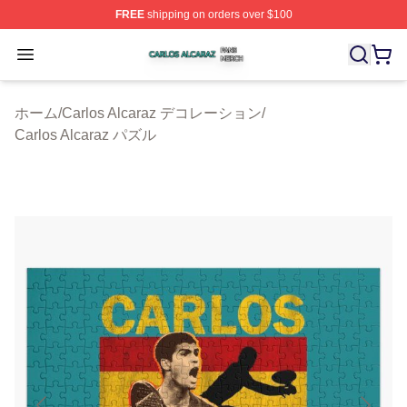
FREE
shipping on orders over $100
Carlos Alcaraz Shop ⚡️ Officially Licensed Carlos Alcar
Open menu
ホーム
/
Carlos Alcaraz デコレーション
/
Carlos Alcaraz パズル