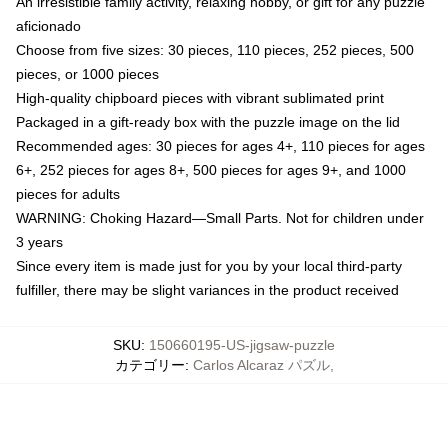
An irresistible family activity, relaxing hobby, or gift for any puzzle
aficionado
Choose from five sizes: 30 pieces, 110 pieces, 252 pieces, 500
pieces, or 1000 pieces
High-quality chipboard pieces with vibrant sublimated print
Packaged in a gift-ready box with the puzzle image on the lid
Recommended ages: 30 pieces for ages 4+, 110 pieces for ages
6+, 252 pieces for ages 8+, 500 pieces for ages 9+, and 1000
pieces for adults
WARNING: Choking Hazard—Small Parts. Not for children under
3 years
Since every item is made just for you by your local third-party
fulfiller, there may be slight variances in the product received
SKU
:
150660195-US-jigsaw-puzzle
カテゴリー
:
Carlos Alcaraz パズル
,