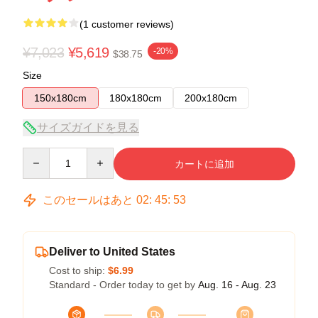
(1 customer reviews)
¥7,023
¥5,619
-20%
$38.75
Size
150x180cm
180x180cm
200x180cm
サイズガイドを見る
Quantity
カートに追加
このセールはあと
02
:
45
:
53
Deliver to United States
Cost to ship:
$6.99
Standard - Order today to get by
Aug. 16 - Aug. 23