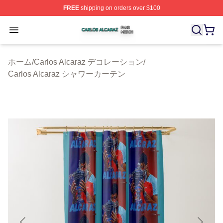
FREE
shipping on orders over $100
Carlos Alcaraz Shop ⚡️ Officially Licensed Carlos Alcar
Open menu
ホーム
/
Carlos Alcaraz デコレーション
/
Carlos Alcaraz シャワーカーテン