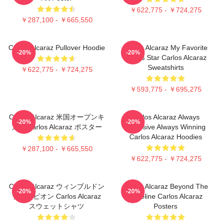
￥622,775 - ￥724,275
￥287,100 - ￥665,550
Carlos Alcaraz Pullover Hoodie
Carlos Alcaraz My Favorite
-20%
-20%
Tennis Star Carlos Alcaraz
Sweatshirts
￥622,775 - ￥724,275
￥593,775 - ￥695,275
Carlos Alcaraz 米国オープンキ
Carlos Alcaraz Always
-20%
-20%
ング Carlos Alcaraz ポスター
Explosive Always Winning
Carlos Alcaraz Hoodies
￥287,100 - ￥665,550
￥622,775 - ￥724,275
Carlos Alcaraz ウィンブルドン
Carlos Alcaraz Beyond The
-20%
-20%
チャンピオン Carlos Alcaraz
Baseline Carlos Alcaraz
スウェットシャツ
Posters