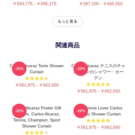
￥593,775 - ￥695,275
￥287,100 - ￥665,550
もっと見る
関連商品
Carlos Alcaraz Tenis Shower
Carlos Alcaraz テニスのチャ
-20%
-20%
Curtain
ンピオンのシャワー・カー
テン
￥561,875 - ￥662,650
￥561,875 - ￥662,650
Carlos Alcaraz Poster Gift
Girls Tennis Lover Carlos
-20%
-20%
For Him, Carlos Alcaraz,
Alcaraz Shower Curtain
Tennis, Champion, Sport
Shower Curtain
￥561,875 - ￥662,650