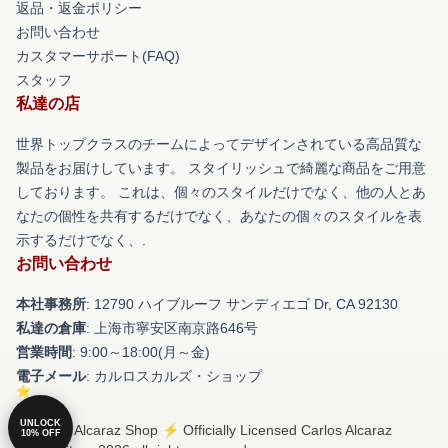
返品・返金ポリシー
お問い合わせ
カスタマーサポート(FAQ)
スタッフ
私達の店
世界トップクラスのチームによってデザインされている高品質な
製品をお届けしています。 スタイリッシュで綺麗な商品をご用意
しております。 これは、個々のスタイルだけでなく、他の人とあ
なたの個性を共有するだけでなく、あなたの個々のスタイルを表
示するだけでなく、.
お問い合わせ
本社事務所
: 12790 ハイブルーフ サンディエゴ Dr, CA 92130
私達の倉庫
: 上海市寧安区南京路646号
営業時間
: 9:00～18:00(月～金)
電子メール
: カルロスカルズ・ショップ
UNLOCK
© Carlos Alcaraz Shop ⚡️ Officially Licensed Carlos Alcaraz
10% OFF