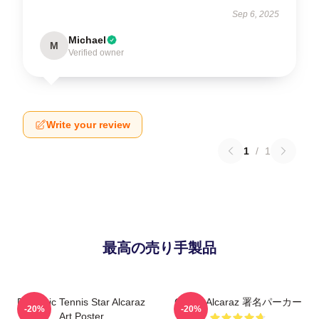
Sep 6, 2025
Michael
M
Verified owner
Write your review
1
/
1
最高の売り手製品
Dynamic Tennis Star Alcaraz
Carlos Alcaraz 署名パーカー
-20%
-20%
Art Poster