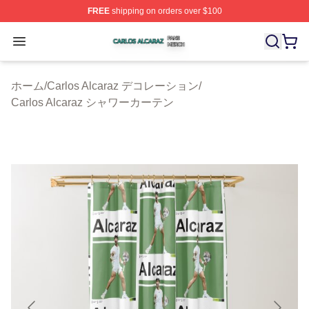
FREE
shipping on orders over $100
Carlos Alcaraz Shop ⚡️ Officially Licensed Carlos Alcar
Open menu
ホーム
/
Carlos Alcaraz デコレーション
/
Carlos Alcaraz シャワーカーテン