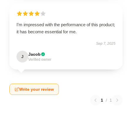
I’m impressed with the performance of this product;
it has become essential for me.
Sep 7, 2025
Jacob
J
Verified owner
Write your review
1
/
1