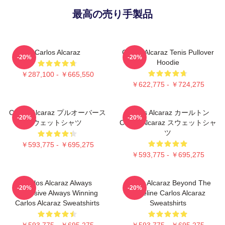
最高の売り手製品
Carlos Alcaraz
Carlos Alcaraz Tenis Pullover
-20%
-20%
Hoodie
￥287,100 - ￥665,550
￥622,775 - ￥724,275
Carlos Alcaraz プルオーバース
Carlos Alcaraz カールトン
-20%
-20%
ウェットシャツ
Carlos Alcaraz スウェットシャ
ツ
￥593,775 - ￥695,275
￥593,775 - ￥695,275
Carlos Alcaraz Always
Carlos Alcaraz Beyond The
-20%
-20%
Explosive Always Winning
Baseline Carlos Alcaraz
Carlos Alcaraz Sweatshirts
Sweatshirts
￥593,775 - ￥695,275
￥593,775 - ￥695,275