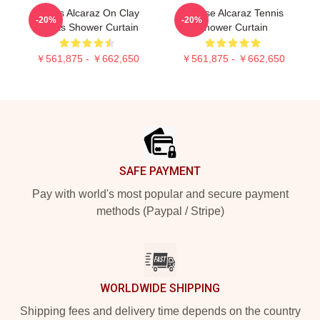
Carlos Alcaraz On Clay
Intense Alcaraz Tennis
-20%
-20%
Courts Shower Curtain
Shower Curtain
￥561,875 - ￥662,650
￥561,875 - ￥662,650
Footer
SAFE PAYMENT
Pay with world's most popular and secure payment
methods (Paypal / Stripe)
WORLDWIDE SHIPPING
Shipping fees and delivery time depends on the country