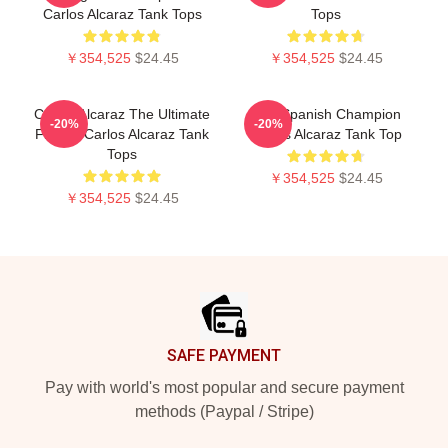
Carlos Alcaraz Tank Tops
Tops
￥354,525
$24.45
￥354,525
$24.45
Carlos Alcaraz The Ultimate
The Spanish Champion
-20%
-20%
Fighter Carlos Alcaraz Tank
Carlos Alcaraz Tank Top
Tops
￥354,525
$24.45
￥354,525
$24.45
Footer
SAFE PAYMENT
Pay with world's most popular and secure payment
methods (Paypal / Stripe)