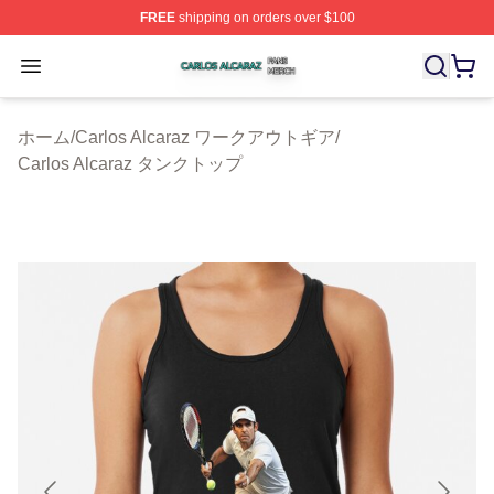
FREE
shipping on orders over $100
Carlos Alcaraz Shop ⚡️ Officially Licensed Carlos Alcar
Open menu
ホーム
/
Carlos Alcaraz ワークアウトギア
/
Carlos Alcaraz タンクトップ