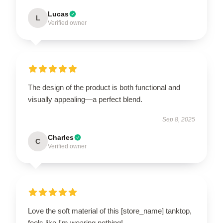
Lucas
L
Verified owner
The design of the product is both functional and
visually appealing—a perfect blend.
Sep 8, 2025
Charles
C
Verified owner
Love the soft material of this [store_name] tanktop,
feels like I'm wearing nothing!