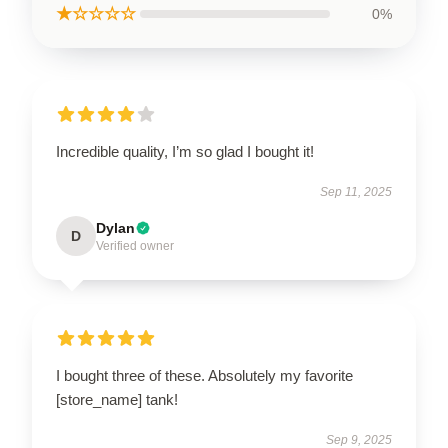
★☆☆☆☆
0%
Incredible quality, I’m so glad I bought it!
Sep 11, 2025
Dylan
D
Verified owner
I bought three of these. Absolutely my favorite
[store_name] tank!
Sep 9, 2025