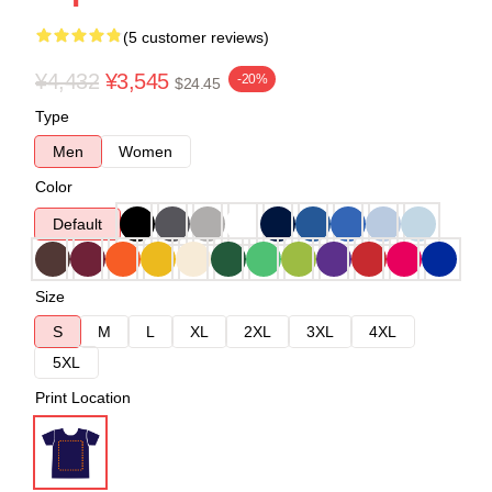
(5 customer reviews)
¥4,432
¥3,545
-20%
$24.45
Type
Men
Women
Color
Default
Size
S
M
L
XL
2XL
3XL
4XL
5XL
Print Location